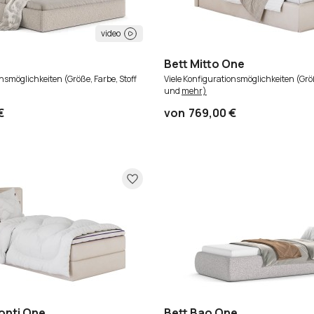
video
Bett Mitto One
onsmöglichkeiten (Größe, Farbe, Stoff
Viele Konfigurationsmöglichkeiten (Größ
und
mehr)
€
von
769,00 €
Conti One
Bett Bao One