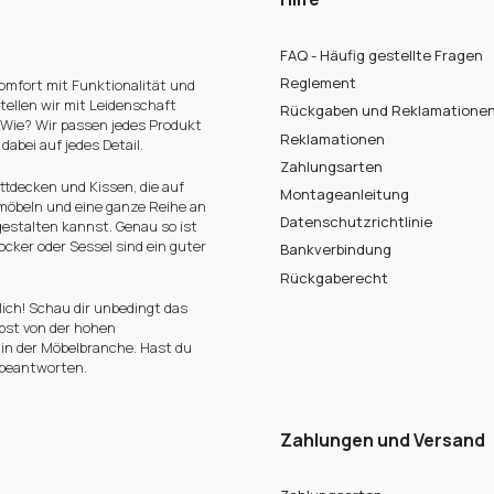
FAQ - Häufig gestellte Fragen
Reglement
omfort mit Funktionalität und
tellen wir mit Leidenschaft
Rückgaben und Reklamatione
 Wie? Wir passen jedes Produkt
Reklamationen
abei auf jedes Detail.
Zahlungsarten
ttdecken und Kissen, die auf
Montageanleitung
rmöbeln und eine ganze Reihe an
Datenschutzrichtlinie
estalten kannst. Genau so ist
cker oder Sessel sind ein guter
Bankverbindung
Rückgaberecht
ich! Schau dir unbedingt das
bst von der hohen
 in der Möbelbranche. Hast du
 beantworten.
Zahlungen und Versand