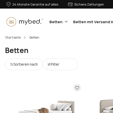
24 Monate Garantie auf alles
Sichere Zahlungen
Betten
Betten mit Versand i
E-Mail:
Startseite
Betten
Betten
Passwort:
Sortieren nach
Filter
Anmelden
Passwort vergessen?