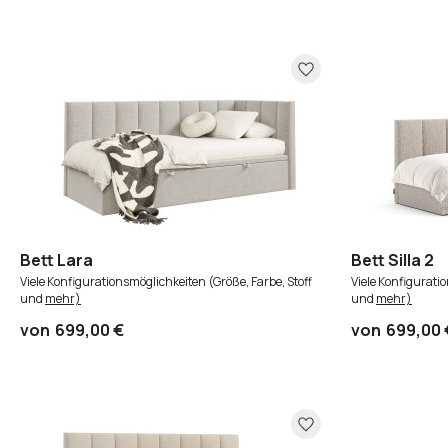
Bett Lara
Bett Silla 2
Viele Konfigurationsmöglichkeiten (Größe, Farbe, Stoff
Viele Konfigurati
und
mehr)
und
mehr)
von
699,00 €
von
699,00 