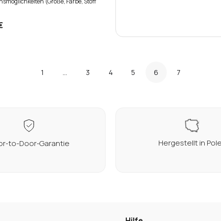
onsmöglichkeiten (Größe, Farbe, Stoff
€
1
...
3
4
5
6
7
Hergestellt in Pol
r-to-Door-Garantie
Hilfe