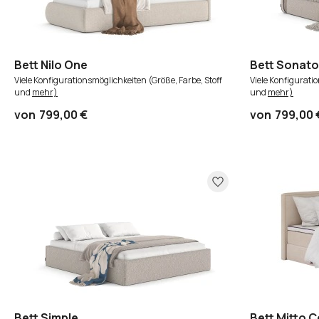
Oder anmelden mit:
Facebook
Google
Bett Nilo One
Bett Sonato
Viele Konfigurationsmöglichkeiten (Größe, Farbe, Stoff
Viele Konfigurati
und
mehr)
und
mehr)
Sie haben noch kein Konto?
von
799,00 €
von
799,00 
Konto erstellen
Bett Simple
Bett Mitto 