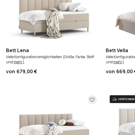
Bett Lena
Bett Vella
Viele Konfigurationsmöglichkeiten (Größe, Farbe, Stoff
Viele Konfigurati
und
mehr)
und
mehr)
von
679,00 €
von
669,00 