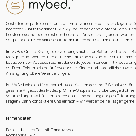
Gestalte den perfekten Raum zum Entspannen, in dem sich eleganter K
höchster Qualität verbindet. Mit MyBed ist das ganz einfach! Seit 2017 s
Polstermöbel her, die selbst den höchsten Ansprüchen gerecht werden.
sorgfältig an die individuellen Anforderungen des Kunden an und achten d
Im MyBed Online-Shop gibt es allerdings nicht nur Betten, Matratzen, Be
Maß gefertigt werden. Hier entdeckst du eine Vielzahl an Schlafzimme
bezaubernden Accessoires, mit denen du jedes Interieur mit Freude umg
es! Denn Polsterbetten für Erwachsene, Kinder und Jugendliche sowie Ho
Anfang für größere Veränderungen.
Ist MyBed wirklich für anspruchsvolle Kunden geeignet? Selbstverständl
gesamte Angebot des MyBed.pl Online-Shops an und überzeuge dich sel
Verarbeitungsqualität, der Leidenschaft und der langjährigen Erfahrung
Fragen? Dann kontaktiere uns einfach – wir werden deine Fragen gerne
Firmendaten:
Delta Industries Dominik Tomaszczyk
Poznańska 15/2