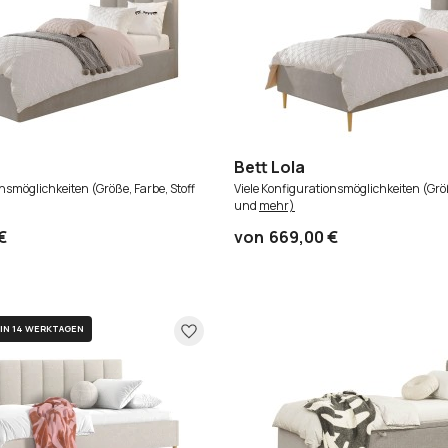
Bett Lola
onsmöglichkeiten (Größe, Farbe, Stoff
Viele Konfigurationsmöglichkeiten (Größ
und
mehr)
€
von
669,00 €