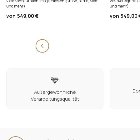
Viele Konfigurationsmöglichkeiten (Größe, Farbe, Stoff
Viele Konfigurati
und
mehr)
und
mehr)
von
549,00 €
von
549,00 
Doo
Außergewöhnliche
Verarbeitungsqualität