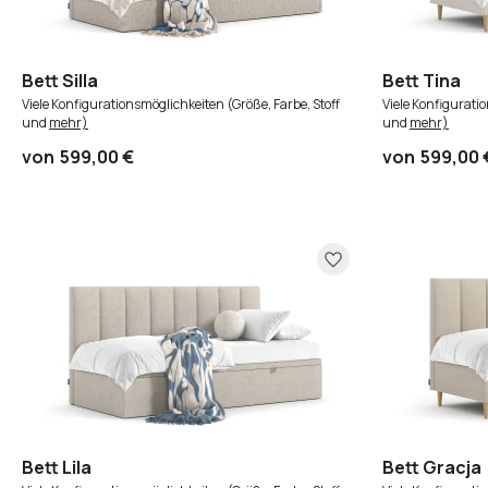
Bett Silla
Bett Tina
Viele Konfigurationsmöglichkeiten (Größe, Farbe, Stoff
Viele Konfigurati
und
mehr)
und
mehr)
von
599,00 €
von
599,00 
Bett Lila
Bett Gracja