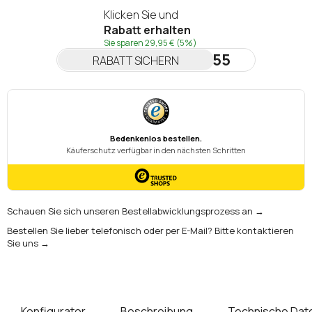
Klicken Sie und
Rabatt erhalten
Sie sparen
29,95 €
(5%)
NEWSLETTER55
RABATT SICHERN
Schauen Sie sich unseren Bestellabwicklungsprozess an →
Bestellen Sie lieber telefonisch oder per E-Mail? Bitte kontaktieren
Sie uns →
Konfigurator
Beschreibung
Technische Dat