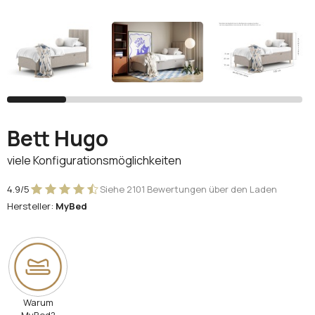
Facebook
Google
Sie haben noch kein Konto?
Konto erstellen
Bett Hugo
viele Konfigurationsmöglichkeiten
4.9/5
Siehe 2101 Bewertungen über den Laden
Hersteller:
MyBed
Warum
MyBed?