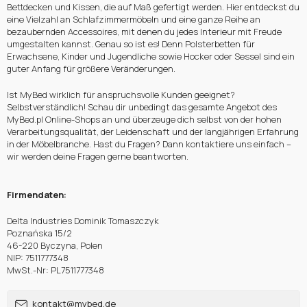
Bettdecken und Kissen, die auf Maß gefertigt werden. Hier entdeckst du
eine Vielzahl an Schlafzimmermöbeln und eine ganze Reihe an
bezaubernden Accessoires, mit denen du jedes Interieur mit Freude
umgestalten kannst. Genau so ist es! Denn Polsterbetten für
Erwachsene, Kinder und Jugendliche sowie Hocker oder Sessel sind ein
guter Anfang für größere Veränderungen.
Ist MyBed wirklich für anspruchsvolle Kunden geeignet?
Selbstverständlich! Schau dir unbedingt das gesamte Angebot des
MyBed.pl Online-Shops an und überzeuge dich selbst von der hohen
Verarbeitungsqualität, der Leidenschaft und der langjährigen Erfahrung
in der Möbelbranche. Hast du Fragen? Dann kontaktiere uns einfach –
wir werden deine Fragen gerne beantworten.
Firmendaten:
Delta Industries Dominik Tomaszczyk
Poznańska 15/2
46-220 Byczyna, Polen
NIP: 7511777348
MwSt.-Nr: PL7511777348
kontakt@mybed.de