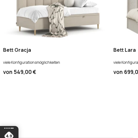
Bett Gracja
Bett Lara
viele Konfigurationsmöglichkeiten
viele Konfigur
von
549,00 €
von
699,0
4.9