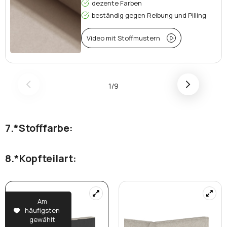
dezente Farben
beständig gegen Reibung und Pilling
Video mit Stoffmustern
1/9
*
Stofffarbe:
*
Kopfteilart:
Am
häufigsten
gewählt