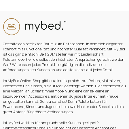
Oder anmelden mit:
Facebook
Google
Sie haben noch kein Konto?
Gestalte den perfekten Raum zum Entspannen, in dem sich eleganter
Komfort mit Funktionalität und höchster Qualität verbindet. Mit MyBed
ist das ganz einfach! Seit 2017 stellen wir mit Leidenschaft
Polstermöbel her, die selbst den höchsten Ansprüchen gerecht werden.
Konto erstellen
Wie? Wir passen jedes Produkt sorgfältig an die individuellen
Anforderungen des Kunden an und achten dabei auf jedes Detail.
Im MyBed Online-Shop gibt es allerdings nicht nur Betten, Matratzen,
Bettdecken und Kissen, die auf Maß gefertigt werden. Hier entdeckst du
eine Vielzahl an Schlafzimmermöbeln und eine ganze Reihe an
bezaubernden Accessoires, mit denen du jedes Interieur mit Freude
umgestalten kannst. Genau so ist es! Denn Polsterbetten für
Erwachsene, Kinder und Jugendliche sowie Hocker oder Sessel sind ein
guter Anfang für größere Veränderungen.
Ist MyBed wirklich für anspruchsvolle Kunden geeignet?
Selbstverständlich! Schau dir unbedingt das gesamte Angebot des