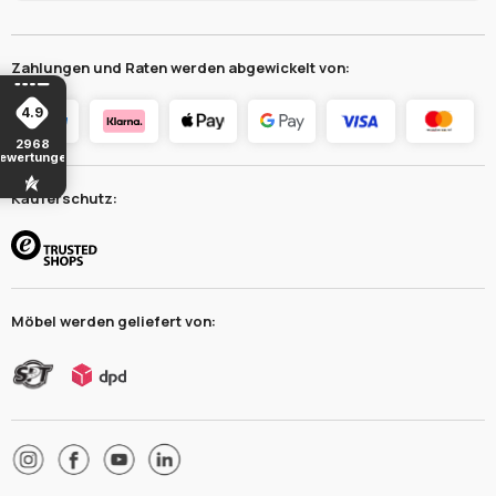
Zahlungen und Raten werden abgewickelt von:
4.9
2968
ewertungen
Käuferschutz:
Möbel werden geliefert von: