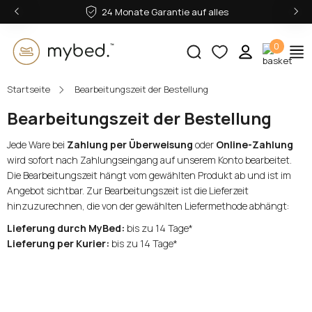
‹
›
24 Monate Garantie auf alles
0
Startseite
Bearbeitungszeit der Bestellung
E-Mail:
Bearbeitungszeit der Bestellung
Jede Ware bei
Zahlung per Überweisung
oder
Online-Zahlung
Passwort:
wird sofort nach Zahlungseingang auf unserem Konto bearbeitet.
Die Bearbeitungszeit hängt vom gewählten Produkt ab und ist im
Angebot sichtbar. Zur Bearbeitungszeit ist die Lieferzeit
hinzuzurechnen, die von der gewählten Liefermethode abhängt:
Lieferung durch MyBed:
bis zu 14 Tage*
Anmelden
Lieferung per Kurier:
bis zu 14 Tage*
Passwort vergessen?