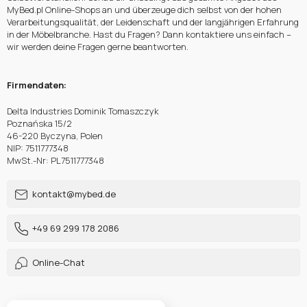
MyBed.pl Online-Shops an und überzeuge dich selbst von der hohen
Verarbeitungsqualität, der Leidenschaft und der langjährigen Erfahrung
in der Möbelbranche. Hast du Fragen? Dann kontaktiere uns einfach –
wir werden deine Fragen gerne beantworten.
Firmendaten:
Delta Industries Dominik Tomaszczyk
Poznańska 15/2
46-220 Byczyna, Polen
NIP: 7511777348
MwSt.-Nr: PL7511777348
kontakt@mybed.de
+49 69 299 178 2086
Online-Chat