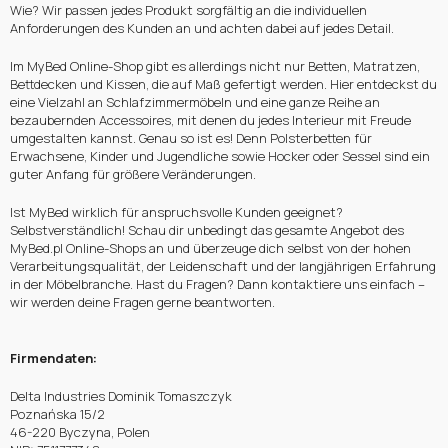
Wie? Wir passen jedes Produkt sorgfältig an die individuellen
Anforderungen des Kunden an und achten dabei auf jedes Detail.
Im MyBed Online-Shop gibt es allerdings nicht nur Betten, Matratzen,
Bettdecken und Kissen, die auf Maß gefertigt werden. Hier entdeckst du
eine Vielzahl an Schlafzimmermöbeln und eine ganze Reihe an
bezaubernden Accessoires, mit denen du jedes Interieur mit Freude
umgestalten kannst. Genau so ist es! Denn Polsterbetten für
Erwachsene, Kinder und Jugendliche sowie Hocker oder Sessel sind ein
guter Anfang für größere Veränderungen.
Ist MyBed wirklich für anspruchsvolle Kunden geeignet?
Selbstverständlich! Schau dir unbedingt das gesamte Angebot des
MyBed.pl Online-Shops an und überzeuge dich selbst von der hohen
Verarbeitungsqualität, der Leidenschaft und der langjährigen Erfahrung
in der Möbelbranche. Hast du Fragen? Dann kontaktiere uns einfach –
wir werden deine Fragen gerne beantworten.
Firmendaten:
Delta Industries Dominik Tomaszczyk
Poznańska 15/2
46-220 Byczyna, Polen