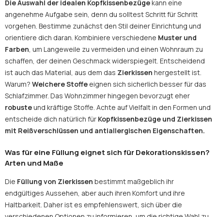
Die Auswahl der idealen
Kopfkissenbezüge
kann eine
angenehme Aufgabe sein, denn du solltest Schritt für Schritt
vorgehen. Bestimme zunächst den Stil deiner Einrichtung und
orientiere dich daran. Kombiniere verschiedene
Muster und
Farben
, um Langeweile zu vermeiden und einen Wohnraum zu
schaffen, der deinen Geschmack widerspiegelt. Entscheidend
ist auch das Material, aus dem das
Zierkissen
hergestellt ist.
Warum?
Weichere Stoffe
eignen sich sicherlich besser für das
Schlafzimmer. Das Wohnzimmer hingegen bevorzugt eher
robuste
und kräftige Stoffe. Achte auf Vielfalt in den Formen und
entscheide dich natürlich für
Kopfkissenbezüge
und
Zierkissen
mit Reißverschlüssen und antiallergischen Eigenschaften.
Was für eine Füllung eignet sich für Dekorationskissen?
Arten und Maße
Die
Füllung von
Zierkissen
bestimmt maßgeblich ihr
endgültiges Aussehen, aber auch ihren Komfort und ihre
Haltbarkeit. Daher ist es empfehlenswert, sich über die
verschiedenen Optionen zu informieren, um die richtige Wahl zu