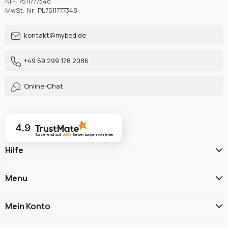
NIP: 7511777348
MwSt.-Nr: PL7511777348
kontakt@mybed.de
+49 69 299 178 2086
Online-Chat
4.9
Basierend auf
2965
Bewertungen
von jeher
Hilfe
Menu
Mein Konto