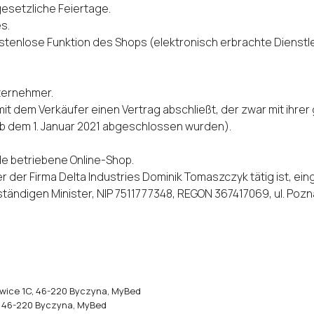
esetzliche Feiertage.
s.
tenlose Funktion des Shops (elektronisch erbrachte Dienstle
ternehmer.
 mit dem Verkäufer einen Vertrag abschließt, der zwar mit ihr
e ab dem 1. Januar 2021 abgeschlossen wurden).
de
betriebene Online-Shop.
er Firma Delta Industries Dominik Tomaszczyk tätig ist, ein
uständigen Minister, NIP 7511777348, REGON 367417069, ul. Poz
owice 1C, 46-220 Byczyna, MyBed
, 46-220 Byczyna, MyBed