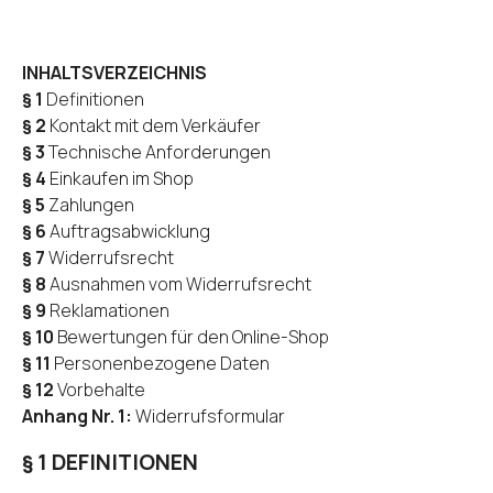
Oder anmelden mit:
INHALTSVERZEICHNIS
Facebook
Google
§ 1
Definitionen
§ 2
Kontakt mit dem Verkäufer
§ 3
Technische Anforderungen
Sie haben noch kein Konto?
§ 4
Einkaufen im Shop
§ 5
Zahlungen
Konto erstellen
§ 6
Auftragsabwicklung
§ 7
Widerrufsrecht
§ 8
Ausnahmen vom Widerrufsrecht
§ 9
Reklamationen
§ 10
Bewertungen für den Online-Shop
§ 11
Personenbezogene Daten
§ 12
Vorbehalte
Anhang Nr. 1:
Widerrufsformular
§ 1 DEFINITIONEN