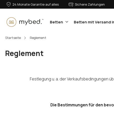
24 Monate Garantie auf alles
Sichere Zahlungen
Betten
Betten mit Versand i
E-Mail:
Startseite
Reglement
Reglement
Passwort:
Festlegung u. a. der Verkaufsbedingungen üb
Anmelden
Passwort vergessen?
Die Bestimmungen für den bevor