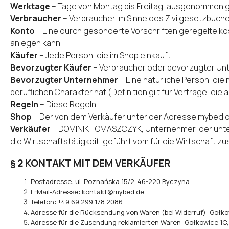
Werktage
– Tage von Montag bis Freitag, ausgenommen g
Verbraucher
– Verbraucher im Sinne des Zivilgesetzbuche
Konto
– Eine durch gesonderte Vorschriften geregelte kos
anlegen kann.
Käufer
– Jede Person, die im Shop einkauft.
Bevorzugter Käufer
– Verbraucher oder bevorzugter Un
Bevorzugter Unternehmer
– Eine natürliche Person, die
beruflichen Charakter hat (Definition gilt für Verträge, di
Regeln
– Diese Regeln.
Shop
– Der von dem Verkäufer unter der Adresse
mybed.
Verkäufer
– DOMINIK TOMASZCZYK, Unternehmer, der unter d
die Wirtschaftstätigkeit, geführt vom für die Wirtschaft z
§ 2 KONTAKT MIT DEM VERKÄUFER
Postadresse: ul. Poznańska 15/2, 46-220 Byczyna
E-Mail-Adresse:
kontakt@mybed.de
Telefon: +49 69 299 178 2086
Adresse für die Rücksendung von Waren (bei Widerruf): Gołk
Adresse für die Zusendung reklamierten Waren: Gołkowice 1C