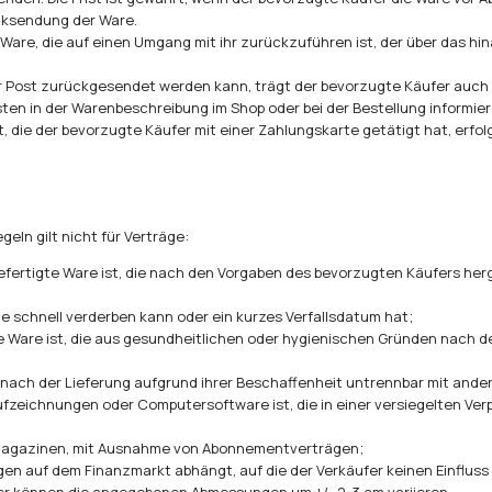
ücksendung der Ware.
Ware, die auf einen Umgang mit ihr zurückzuführen ist, der über das hin
r Post zurückgesendet werden kann, trägt der bevorzugte Käufer auch 
ten in der Warenbeschreibung im Shop oder bei der Bestellung informier
t, die der bevorzugte Käufer mit einer Zahlungskarte getätigt hat, erf
eln gilt nicht für Verträge:
fertigte Ware ist, die nach den Vorgaben des bevorzugten Käufers herge
ie schnell verderben kann oder ein kurzes Verfallsdatum hat;
te Ware ist, die aus gesundheitlichen oder hygienischen Gründen nach
e nach der Lieferung aufgrund ihrer Beschaffenheit untrennbar mit and
ufzeichnungen oder Computersoftware ist, die in einer versiegelten Ve
r Magazinen, mit Ausnahme von Abonnementverträgen;
n auf dem Finanzmarkt abhängt, auf die der Verkäufer keinen Einfluss h