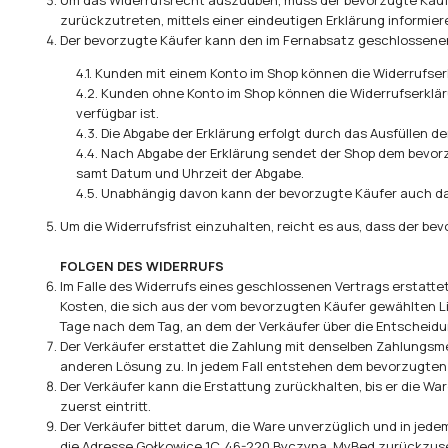
Um das Widerrufsrecht auszuüben, muss der bevorzugte Käufe
zurückzutreten, mittels einer eindeutigen Erklärung informiere
Der bevorzugte Käufer kann den im Fernabsatz geschlossenen 
4.1. Kunden mit einem Konto im Shop können die Widerrufse
4.2. Kunden ohne Konto im Shop können die Widerrufserklä
verfügbar ist.
4.3. Die Abgabe der Erklärung erfolgt durch das Ausfüllen d
4.4. Nach Abgabe der Erklärung sendet der Shop dem bevorz
samt Datum und Uhrzeit der Abgabe.
4.5. Unabhängig davon kann der bevorzugte Käufer auch das 
Um die Widerrufsfrist einzuhalten, reicht es aus, dass der be
FOLGEN DES WIDERRUFS
Im Falle des Widerrufs eines geschlossenen Vertrags erstatt
Kosten, die sich aus der vom bevorzugten Käufer gewählten L
Tage nach dem Tag, an dem der Verkäufer über die Entscheidu
Der Verkäufer erstattet die Zahlung mit denselben Zahlungsme
anderen Lösung zu. In jedem Fall entstehen dem bevorzugten 
Der Verkäufer kann die Erstattung zurückhalten, bis er die W
zuerst eintritt.
Der Verkäufer bittet darum, die Ware unverzüglich und in jed
die Adresse Gołkowice 1C, 46-220 Byczyna, MyBed zurückzusend