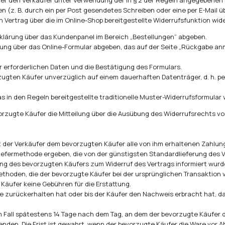
r den Verkäufer unter Verwendung der in § 2 der Regeln angegebenen 
n (z. B. durch ein per Post gesendetes Schreiben oder eine per E-Mail üb
Vertrag über die im Online-Shop bereitgestellte Widerrufsfunktion wide
rklärung über das Kundenpanel im Bereich „Bestellungen“ abgeben.
rung über das Online-Formular abgeben, das auf der Seite „Rückgabe a
er erforderlichen Daten und die Bestätigung des Formulars.
ugten Käufer unverzüglich auf einem dauerhaften Datenträger, d. h. per
in den Regeln bereitgestellte traditionelle Muster-Widerrufsformular v
vorzugte Käufer die Mitteilung über die Ausübung des Widerrufsrechts vor
et der Verkäufer dem bevorzugten Käufer alle von ihm erhaltenen Zahlu
iefermethode ergeben, die von der günstigsten Standardlieferung des Ve
ng des bevorzugten Käufers zum Widerruf des Vertrags informiert wurd
thoden, die der bevorzugte Käufer bei der ursprünglichen Transaktion 
Käufer keine Gebühren für die Erstattung.
are zurückerhalten hat oder bis der Käufer den Nachweis erbracht hat, 
em Fall spätestens 14 Tage nach dem Tag, an dem der bevorzugte Käufer d
en. Die Frist ist gewahrt, wenn der bevorzugte Käufer die Ware vor Ab