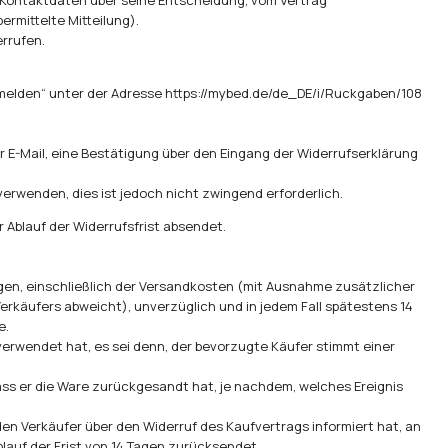
Kontaktdaten über seine Entscheidung, vom Vertrag
ermittelte Mitteilung).
rrufen.
nmelden“ unter der Adresse
https://mybed.de/de_DE/i/Ruckgaben/108
 E-Mail, eine Bestätigung über den Eingang der Widerrufserklärung
erwenden, dies ist jedoch nicht zwingend erforderlich.
 Ablauf der Widerrufsfrist absendet.
ngen, einschließlich der Versandkosten (mit Ausnahme zusätzlicher
rkäufers abweicht), unverzüglich und in jedem Fall spätestens 14
e.
verwendet hat, es sei denn, der bevorzugte Käufer stimmt einer
dass er die Ware zurückgesandt hat, je nachdem, welches Ereignis
en Verkäufer über den Widerruf des Kaufvertrags informiert hat, an
lauf der Frist von 14 Tagen zurücksendet.