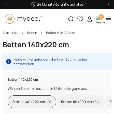
‹
›
24 Monate Garantie auf alles
0
Startseite
Betten
Betten 140x220 cm
E-Mail:
Betten 140x220 cm
Passwort:
Keine Artikel gefunden, die Ihren Suchkriterien
entsprechen.
Betten 140x220 cm
Anmelden
Wählen Sie eine bestimmte Unterkategorie aus
Passwort vergessen?
Betten 140x220 cm
(0)
Betten 80x200 cm
(34)
Be