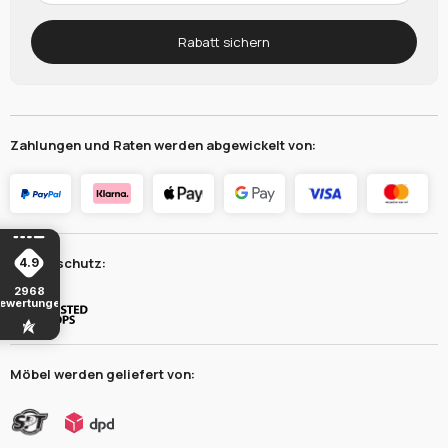
Rabatt sichern
Zahlungen und Raten werden abgewickelt von:
Käuferschutz:
4.9
2968
ewertungen
Möbel werden geliefert von: