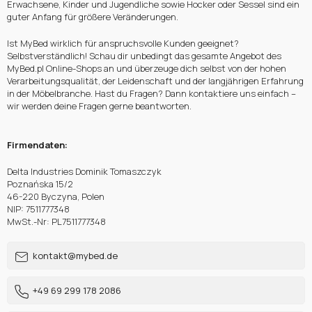
Erwachsene, Kinder und Jugendliche sowie Hocker oder Sessel sind ein
guter Anfang für größere Veränderungen.
Ist MyBed wirklich für anspruchsvolle Kunden geeignet?
Selbstverständlich! Schau dir unbedingt das gesamte Angebot des
MyBed.pl Online-Shops an und überzeuge dich selbst von der hohen
Verarbeitungsqualität, der Leidenschaft und der langjährigen Erfahrung
in der Möbelbranche. Hast du Fragen? Dann kontaktiere uns einfach –
wir werden deine Fragen gerne beantworten.
Firmendaten:
Delta Industries Dominik Tomaszczyk
Poznańska 15/2
46-220 Byczyna, Polen
NIP: 7511777348
MwSt.-Nr: PL7511777348
kontakt@mybed.de
+49 69 299 178 2086