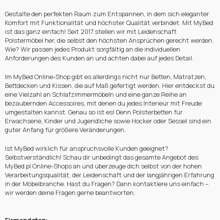
Gestalte den perfekten Raum zum Entspannen, in dem sich eleganter
Komfort mit Funktionalität und höchster Qualität verbindet. Mit MyBed
ist das ganz einfach! Seit 2017 stellen wir mit Leidenschaft
Polstermöbel her, die selbst den höchsten Ansprüchen gerecht werden.
Wie? Wir passen jedes Produkt sorgfältig an die individuellen
Anforderungen des Kunden an und achten dabei auf jedes Detail.
Im MyBed Online-Shop gibt es allerdings nicht nur Betten, Matratzen,
Bettdecken und Kissen, die auf Maß gefertigt werden. Hier entdeckst du
eine Vielzahl an Schlafzimmermöbeln und eine ganze Reihe an
bezaubernden Accessoires, mit denen du jedes Interieur mit Freude
umgestalten kannst. Genau so ist es! Denn Polsterbetten für
Erwachsene, Kinder und Jugendliche sowie Hocker oder Sessel sind ein
guter Anfang für größere Veränderungen.
Ist MyBed wirklich für anspruchsvolle Kunden geeignet?
Selbstverständlich! Schau dir unbedingt das gesamte Angebot des
MyBed.pl Online-Shops an und überzeuge dich selbst von der hohen
Verarbeitungsqualität, der Leidenschaft und der langjährigen Erfahrung
in der Möbelbranche. Hast du Fragen? Dann kontaktiere uns einfach –
wir werden deine Fragen gerne beantworten.