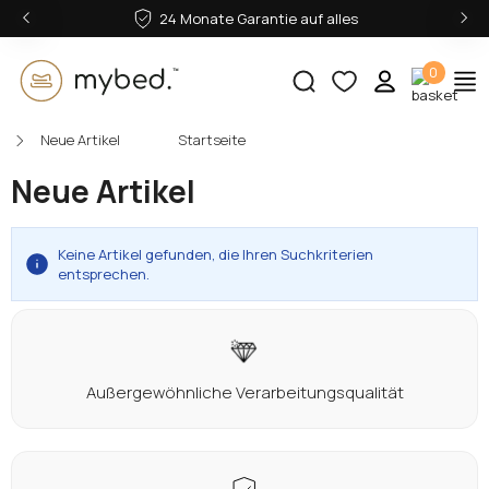
‹
›
24 Monate Garantie auf alles
0
Neue Artikel
Startseite
E-Mail:
Neue Artikel
Passwort:
Keine Artikel gefunden, die Ihren Suchkriterien
entsprechen.
Anmelden
Außergewöhnliche Verarbeitungsqualität
Passwort vergessen?