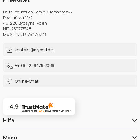
Firmendaten:
Delta Industries Dominik Tomaszczyk
Poznańska 15/2
46-220 Byczyna, Polen
NIP: 7511777348
MwSt.-Nr: PL7511777348
kontakt@mybed.de
+49 69 299 178 2086
Online-Chat
4.9
Basierend auf
2968
Bewertungen
von jeher
Hilfe
Menu