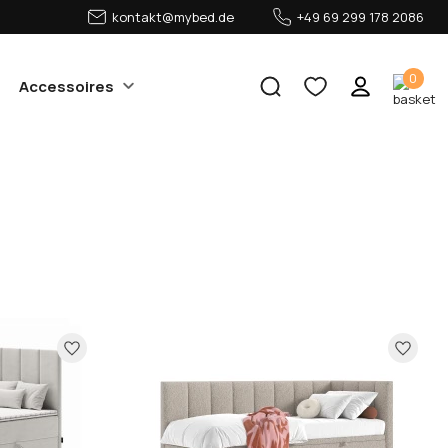
kontakt@mybed.de
+49 69 299 178 2086
0
Accessoires