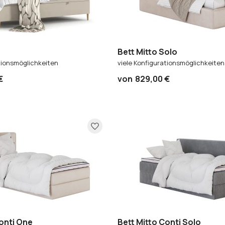
Bett Mitto Solo
tionsmöglichkeiten
viele Konfigurationsmöglichkeiten
€
von
829,00 €
Conti One
Bett Mitto Conti Solo