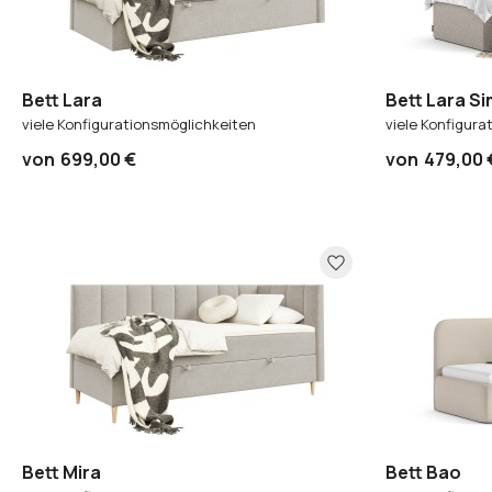
Oder anmelden mit:
Facebook
Google
Bett Lara
Bett Lara Si
viele Konfigurationsmöglichkeiten
viele Konfigura
Sie haben noch kein Konto?
von
699,00 €
von
479,00 
Konto erstellen
Bett Mira
Bett Bao