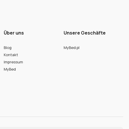
Über uns
Unsere Geschäfte
Blog
MyBed.pl
Kontakt
Impressum
MyBed