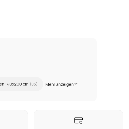
ten 140x200 cm
(83)
Mehr anzeigen