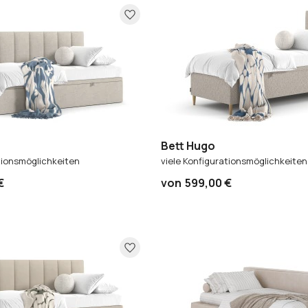
Bett Hugo
tionsmöglichkeiten
viele Konfigurationsmöglichkeiten
€
von
599,00 €