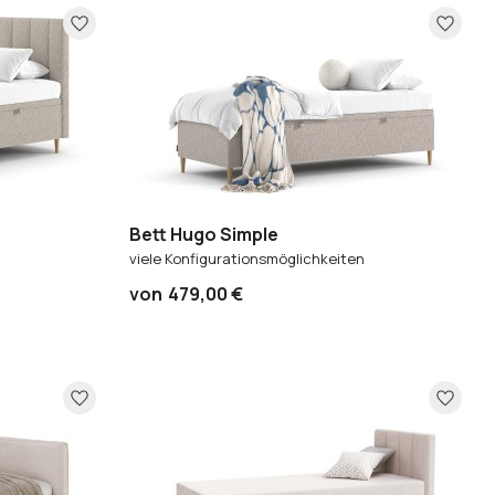
Bett Hugo Simple
viele Konfigurationsmöglichkeiten
von
479,00 €