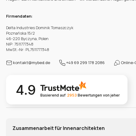
Firmendaten:
Delta Industries Dominik Tomaszczyk
Poznańska 15/2
46-220 Byczyna, Polen
NIP: 7511777348
MwSt.-Nr: PL7511777348
kontakt@mybed.de
+49 69 299 178 2086
Online-
4.9
Basierend auf
2953
Bewertungen
von jeher
Zusammenarbeit für Innenarchitekten