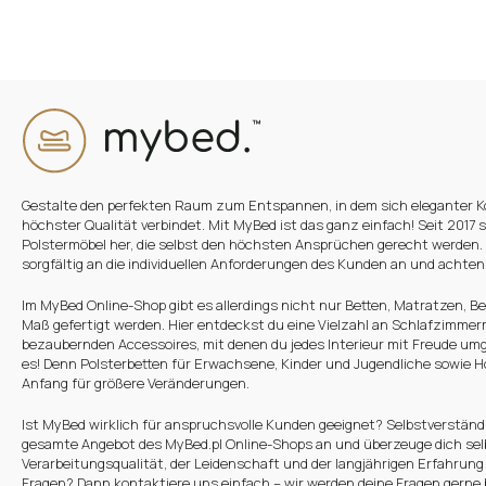
Oder anmelden mit:
Facebook
Google
Sie haben noch kein Konto?
Gestalte den perfekten Raum zum Entspannen, in dem sich eleganter K
Konto erstellen
höchster Qualität verbindet. Mit MyBed ist das ganz einfach! Seit 2017 s
Polstermöbel her, die selbst den höchsten Ansprüchen gerecht werden.
sorgfältig an die individuellen Anforderungen des Kunden an und achten d
Im MyBed Online-Shop gibt es allerdings nicht nur Betten, Matratzen, Be
Maß gefertigt werden. Hier entdeckst du eine Vielzahl an Schlafzimme
bezaubernden Accessoires, mit denen du jedes Interieur mit Freude umg
es! Denn Polsterbetten für Erwachsene, Kinder und Jugendliche sowie Ho
Anfang für größere Veränderungen.
Ist MyBed wirklich für anspruchsvolle Kunden geeignet? Selbstverständl
gesamte Angebot des MyBed.pl Online-Shops an und überzeuge dich sel
Verarbeitungsqualität, der Leidenschaft und der langjährigen Erfahrung
Fragen? Dann kontaktiere uns einfach – wir werden deine Fragen gerne