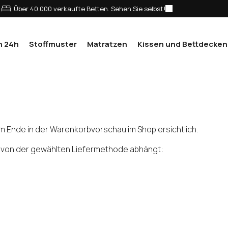
Über 40.000 verkaufte Betten. Sehen Sie selbst!
n 24h
Stoffmuster
Matratzen
Kissen und Bettdecken
 Ende in der Warenkorbvorschau im Shop ersichtlich.
ie von der gewählten Liefermethode abhängt: