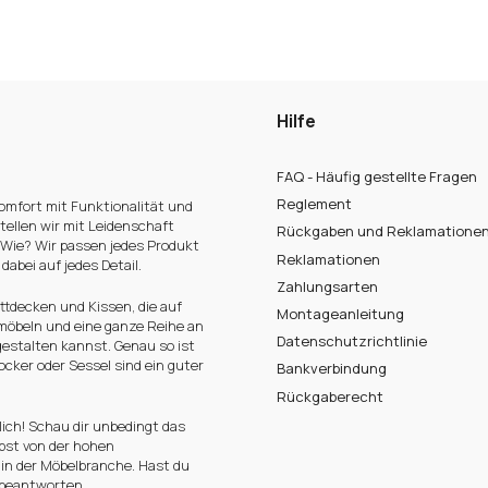
Hilfe
FAQ - Häufig gestellte Fragen
Reglement
omfort mit Funktionalität und
tellen wir mit Leidenschaft
Rückgaben und Reklamatione
 Wie? Wir passen jedes Produkt
Reklamationen
abei auf jedes Detail.
Zahlungsarten
ttdecken und Kissen, die auf
Montageanleitung
rmöbeln und eine ganze Reihe an
Datenschutzrichtlinie
estalten kannst. Genau so ist
cker oder Sessel sind ein guter
Bankverbindung
Rückgaberecht
ich! Schau dir unbedingt das
bst von der hohen
 in der Möbelbranche. Hast du
 beantworten.