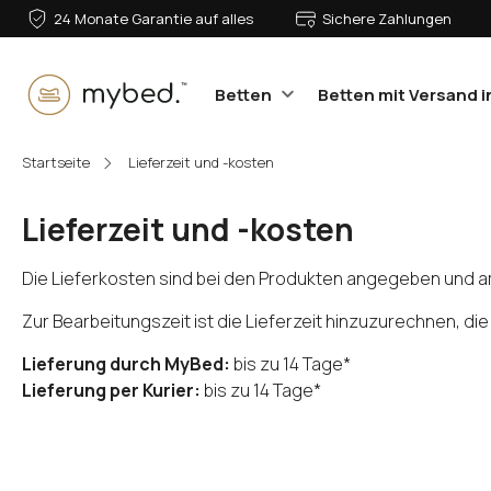
24 Monate Garantie auf alles
Sichere Zahlungen
Betten
Betten mit Versand i
E-Mail:
Startseite
Lieferzeit und -kosten
Lieferzeit und -kosten
Passwort:
Die Lieferkosten sind bei den Produkten angegeben und am
Zur Bearbeitungszeit ist die Lieferzeit hinzuzurechnen, d
Lieferung durch MyBed:
bis zu 14 Tage*
Anmelden
Lieferung per Kurier:
bis zu 14 Tage*
Passwort vergessen?