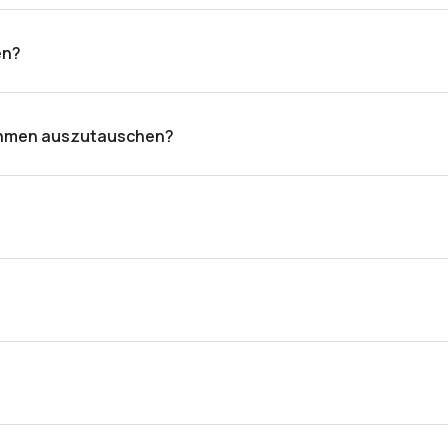
abil auf der Konstruktion aufliegt.
en?
 gewährleisten, empfehlen wir die Verwendung eines größeren
rahmen auszutauschen?
erden aus Materialien höchster Qualität hergestellt. Für de
s Bettes.
rfügbar sind, werden hochwertige 7-Zonen-Taschenfedern v