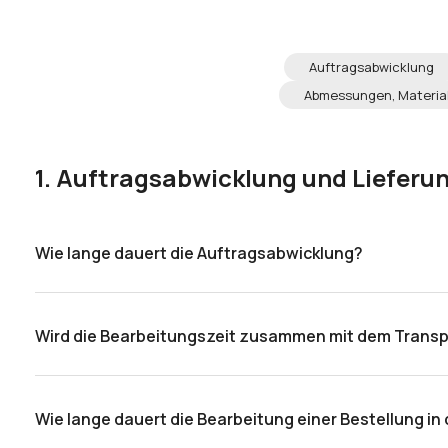
Oder anmelden mit:
Auftragsabwicklung
Facebook
Google
Abmessungen, Material
Sie haben noch kein Konto?
1. Auftragsabwicklung und Lieferu
Konto erstellen
Wie lange dauert die Auftragsabwicklung?
Die Bearbeitungszeit hängt vom jeweiligen Produkt ab u
geliefert.
Wird die Bearbeitungszeit zusammen mit dem Transp
Die Bearbeitungszeit bezieht sich auf den Produktionspr
Wie lange dauert die Bearbeitung einer Bestellung in