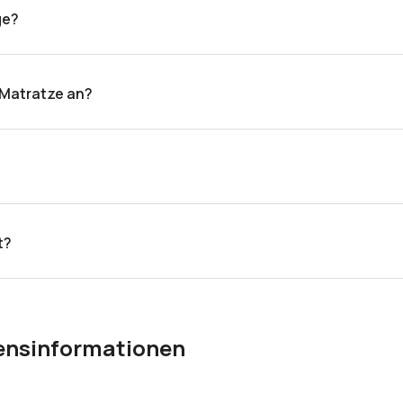
ge?
nteure die Verpackung und entsorgen sie an einem von Ihne
 Matratze an?
dukte an.
ten werden in 2–3 Paketen geliefert.
t?
eigenen Transportdienst geliefert. Kleinere Produkte (z. B. 
mensinformationen