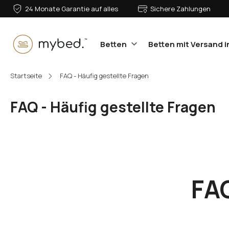
24 Monate Garantie auf alles
Sichere Zahlungen
Betten
Betten mit Versand i
E-Mail:
Startseite
FAQ - Häufig gestellte Fragen
FAQ - Häufig gestellte Fragen
Passwort:
Anmelden
FA
Passwort vergessen?