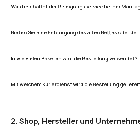
Was beinhaltet der Reinigungsservice bei der Monta
Nach Abschluss des Montageprozesses entfernen die Mo
Bieten Sie eine Entsorgung des alten Bettes oder der
Leider bieten wir keinen Entsorgungsservice für alte Pro
In wie vielen Paketen wird die Bestellung versendet?
Das hängt vom jeweiligen Bettmodell ab. Die meisten Bet
Mit welchem Kurierdienst wird die Bestellung geliefer
Die Produkte werden mit der Spedition SPT oder unserem 
oder an INPOST-Paketstationen versandt.
2. Shop, Hersteller und Unterneh