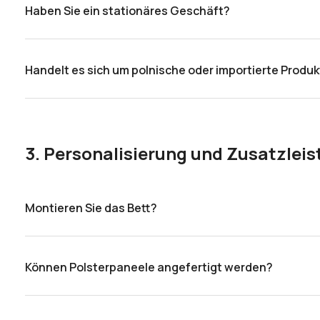
Haben Sie ein stationäres Geschäft?
Ja, wir laden Sie herzlich in unseren
Showroom in Wrocła
Handelt es sich um polnische oder importierte Produ
Alle von uns angebotenen Produkte werden in Polen herg
3. Personalisierung und Zusatzlei
Montieren Sie das Bett?
Ja, wenn bei der Bestellung die Option „Montage- und Rei
Können Polsterpaneele angefertigt werden?
Ja, bitte kontaktieren Sie uns telefonisch oder per E-Mail