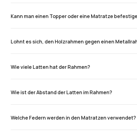
Nein, das Bett wurde so konstruiert, dass die Matratze st
Kann man einen Topper oder eine Matratze befestig
Um einen zusätzlichen Halt für Topper oder Matratze zu
werden kann.
Lohnt es sich, den Holzrahmen gegen einen Metall
Sowohl der metallische als auch der hölzerne Rahmen w
Gasfedern, die das Anheben der Matratze erleichtern.
Wie viele Latten hat der Rahmen?
Der Rahmen verfügt über 34 Latten, 17 auf jeder Seite de
Wie ist der Abstand der Latten im Rahmen?
Der Abstand der Latten beträgt ca. 6 cm.
Welche Federn werden in den Matratzen verwendet?
In den PROFOAM-Matratzen, die in unserem Angebot ve