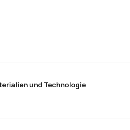
lten Konfiguration in Produktion gegeben. Falls Sie den Stoff 
edoch Änderungen an einem bestehenden Modell wünschen, konta
 ohne Kopfteil an (hier Link). Falls Sie ein anderes Modell per
erialien und Technologie
ken
.