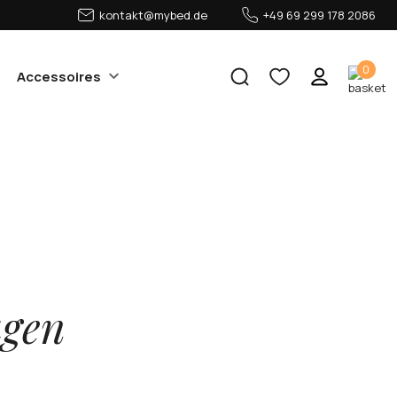
kontakt@mybed.de
+49 69 299 178 2086
0
Accessoires
agen