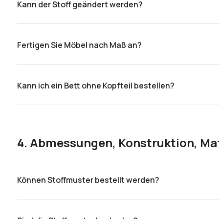
Kann der Stoff geändert werden?
Unmittelbar nach der Bestellung wird diese mit der gewäh
eines Werktages.
Fertigen Sie Möbel nach Maß an?
Leider fertigen wir keine Möbel nach Maß an. Falls Sie j
Zusammenarbeit.
Kann ich ein Bett ohne Kopfteil bestellen?
Ja, wir bieten Simple, Simple Twin und kontinentale Betten
Kundenservice.
4. Abmessungen, Konstruktion, Mat
Können Stoffmuster bestellt werden?
Ja, Sie können beliebige Stoffmuster bestellen –
hier klic