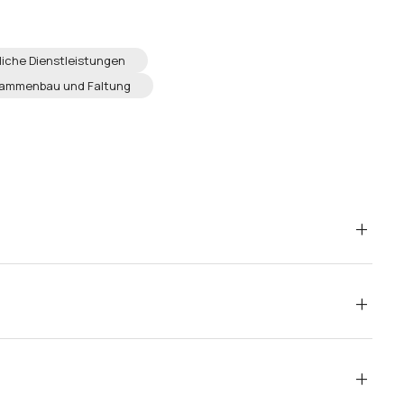
liche Dienstleistungen
ammenbau und Faltung
wird die Bestellung innerhalb von 3–5 Werktagen
 Bestellung innerhalb von 3–5 Werktagen geliefert.