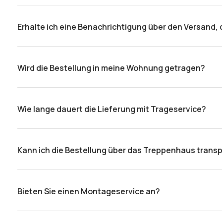
Die Bearbeitungszeit hängt vom jeweiligen Produkt ab un
Transportaufkommens verlängern. Über eventuelle Verzö
Erhalte ich eine Benachrichtigung über den Versand,
Ja, Sie erhalten eine SMS-Benachrichtigung mit dem gepla
innerhalb von 5 Tagen neu terminiert.
Wird die Bestellung in meine Wohnung getragen?
Ja, sofern die Option „Trageservice“ bei der Bestellung h
Wie lange dauert die Lieferung mit Trageservice?
Bestellungen mit Trageservice werden innerhalb von 5–7
Kann ich die Bestellung über das Treppenhaus trans
Ja, die Produkte sind so verpackt, dass sie sicher auch
Bieten Sie einen Montageservice an?
Ja, wenn bei der Bestellung die Option „Montage- und Rei