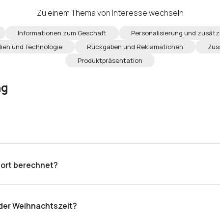
Zu einem Thema von Interesse wechseln
Informationen zum Geschäft
Personalisierung und zusätz
ien und Technologie
Rückgaben und Reklamationen
Zus
Produktpräsentation
ng
nd ist im Angebot angegeben. Nach Abschluss der Produktion 
ort berechnet?
ozess der Bestellung. Nach Abschluss der Produktion wird die
 der Weihnachtszeit?