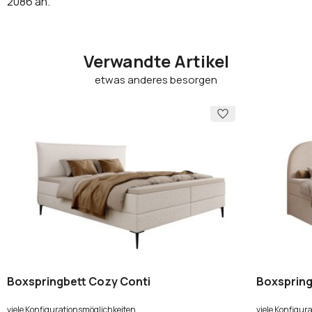
2086
an.
Verwandte Artikel
etwas anderes besorgen
Boxspringbett Cozy Conti
Boxspring
viele Konfigurationsmöglichkeiten
viele Konfigur