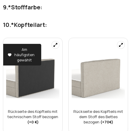
*
Stofffarbe:
*
Kopfteilart:
Am
häufigsten
gewählt
Rückseite des Kopfteils mit
Rückseite des Kopfteils mit
technischem Stoff bezogen
dem Stoff des Bettes
(+0 €)
bezogen
(+70€)