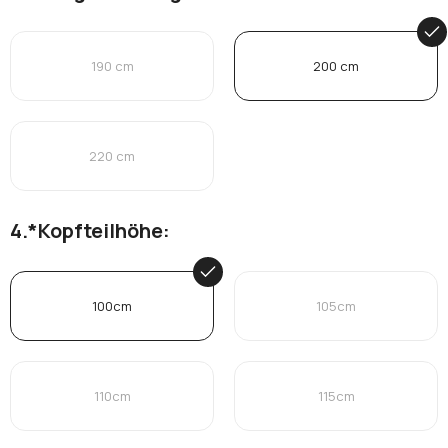
190 cm
200 cm
220 cm
*
Kopfteilhöhe:
100cm
105cm
110cm
115cm