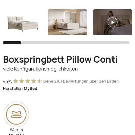
Facebook
Google
Sie haben noch kein Konto?
Konto erstellen
Boxspringbett Pillow Conti
viele Konfigurationsmöglichkeiten
4.9/5
Siehe 2101 Bewertungen über den Laden
Hersteller:
MyBed
Warum
MyBed?