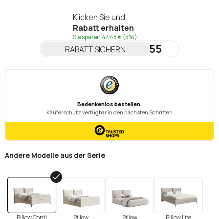
Klicken Sie und
Rabatt erhalten
Sie sparen
47,45 €
(5%)
NEWSLETTER55
RABATT SICHERN
Andere Modelle aus der Serie
Pillow Conti
Pillow
Pillow
Pillow Lite