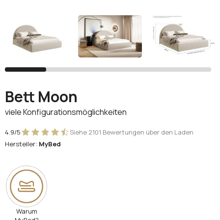
Facebook
Google
Sie haben noch kein Konto?
Konto erstellen
Bett Moon
viele Konfigurationsmöglichkeiten
4.9/5
Siehe 2101 Bewertungen über den Laden
Hersteller:
MyBed
Warum
MyBed?