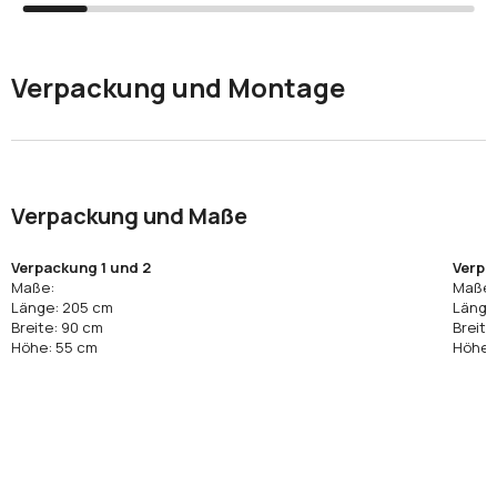
Verpackung und Montage
Verpackung und Maße
Verpackung 1 und 2
Verpa
Maße:
Maße:
Länge: 205 cm
Länge
Breite: 90 cm
Breite
Höhe: 55 cm
Höhe: