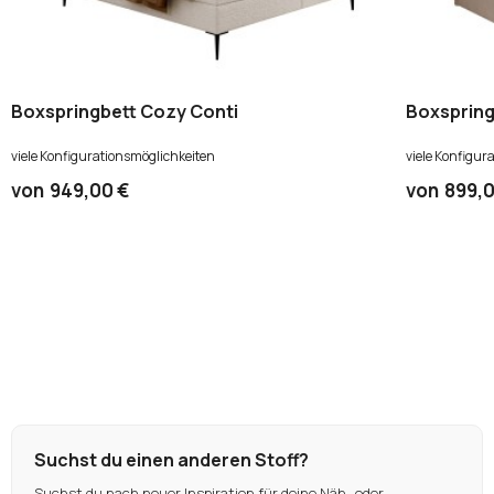
Boxspringbett Cozy Conti
Boxspring
viele Konfigurationsmöglichkeiten
viele Konfigur
von
949,00 €
von
899,0
Suchst du einen anderen Stoff?
Suchst du nach neuer Inspiration für deine Näh- oder