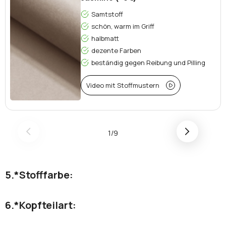
Samtstoff
schön, warm im Griff
halbmatt
dezente Farben
beständig gegen Reibung und Pilling
Video mit Stoffmustern
1/9
*
Stofffarbe:
*
Kopfteilart: