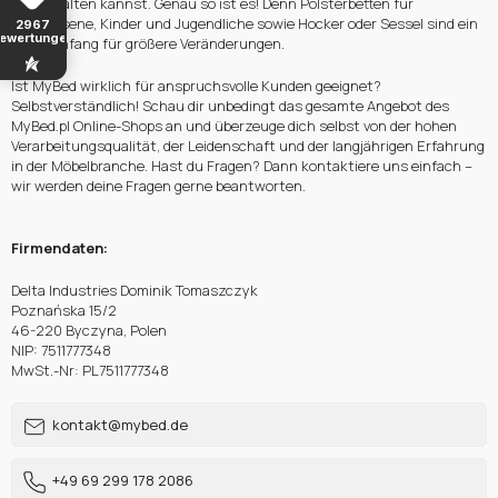
umgestalten kannst. Genau so ist es! Denn Polsterbetten für
Erwachsene, Kinder und Jugendliche sowie Hocker oder Sessel sind ein
2967
ewertungen
guter Anfang für größere Veränderungen.
Ist MyBed wirklich für anspruchsvolle Kunden geeignet?
Selbstverständlich! Schau dir unbedingt das gesamte Angebot des
MyBed.pl Online-Shops an und überzeuge dich selbst von der hohen
Verarbeitungsqualität, der Leidenschaft und der langjährigen Erfahrung
in der Möbelbranche. Hast du Fragen? Dann kontaktiere uns einfach –
wir werden deine Fragen gerne beantworten.
Firmendaten:
Delta Industries Dominik Tomaszczyk
Poznańska 15/2
46-220 Byczyna, Polen
NIP: 7511777348
MwSt.-Nr: PL7511777348
kontakt@mybed.de
+49 69 299 178 2086