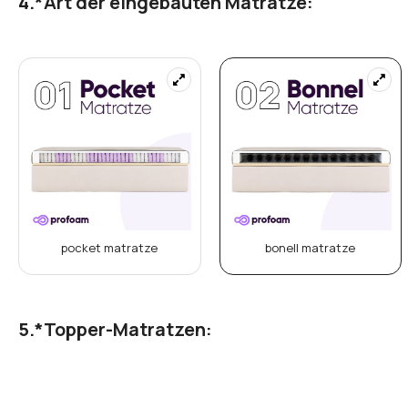
*
Art der eingebauten Matratze:
pocket matratze
bonell matratze
*
Topper-Matratzen: