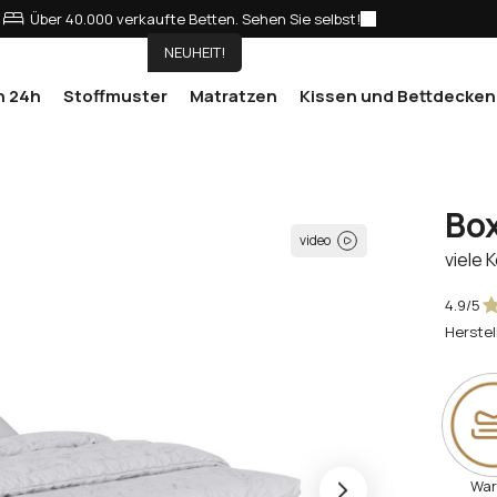
Über 40.000 verkaufte Betten. Sehen Sie selbst!
NEUHEIT!
n 24h
Stoffmuster
Matratzen
Kissen und Bettdecken
Box
video
viele 
4.9/5
Herstel
Wa