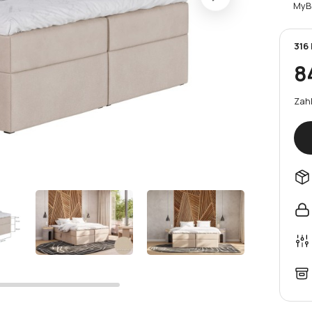
MyB
316
8
Zahl