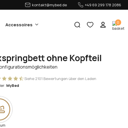
kontakt@mybed.de
+49 69 299 178 2086
0
Accessoires
springbett ohne Kopfteil
Konfigurationsmöglichkeiten
Siehe 2101 Bewertungen über den Laden
ler:
MyBed
rum