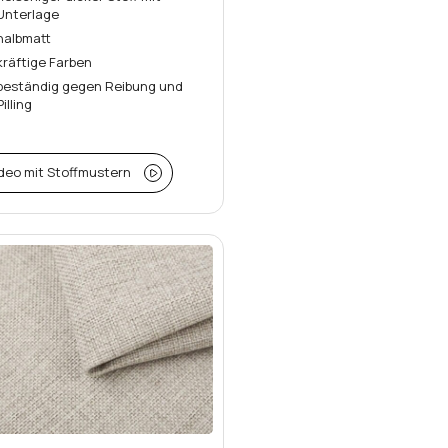
Unterlage
halbmatt
kräftige Farben
beständig gegen Reibung und
Pilling
deo mit Stoffmustern