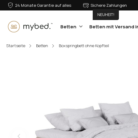
24 Monate Garantie auf alles
Sichere Zahlungen
NEUHEIT!
Betten
Betten mit Versand i
E-Mail:
Startseite
Betten
Boxspringbett ohne Kopfteil
Passwort:
Anmelden
Passwort vergessen?
Oder anmelden mit: