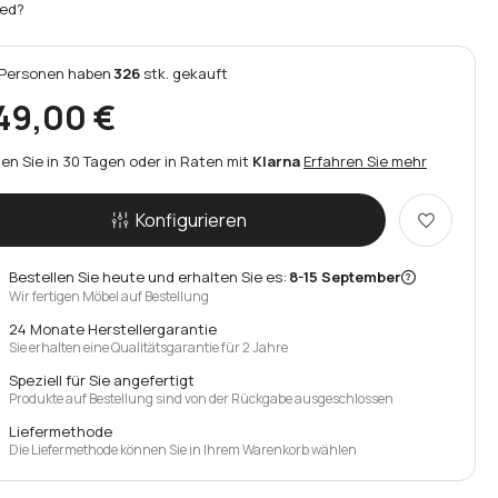
ed?
Personen
haben
326
stk.
gekauft
49,00 €
en Sie in 30 Tagen oder in Raten mit
Klarna
Erfahren Sie mehr
Konfigurieren
Bestellen Sie heute und erhalten Sie es:
8-15 September
Wir fertigen Möbel auf Bestellung
24 Monate Herstellergarantie
Sie erhalten eine Qualitätsgarantie für 2 Jahre
Speziell für Sie angefertigt
Produkte auf Bestellung sind von der Rückgabe ausgeschlossen
Liefermethode
Die Liefermethode können Sie in Ihrem Warenkorb wählen