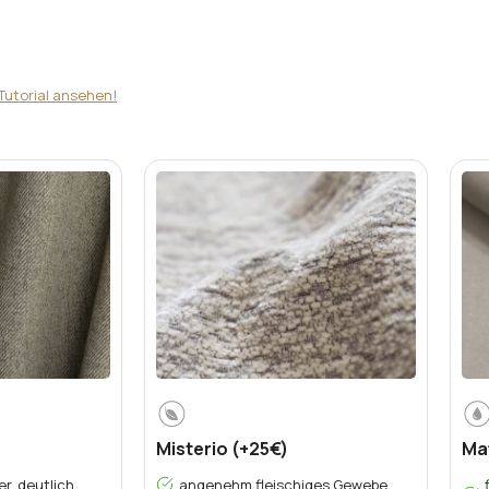
Tutorial ansehen!
Misterio (+25€)
Mat
er, deutlich
angenehm fleischiges Gewebe