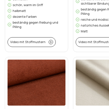
sichtbarer Bindun
schön, warm im Griff
beständig gegen 
halbmatt
Pilling
dezente Farben
reiche und modisc
beständig gegen Reibung und
natürliches Auss
Pilling
Matt
Video mit Stoffmustern
Video mit Stoffmust