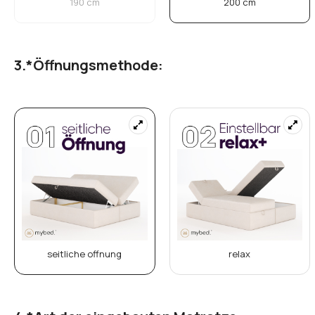
190 cm
200 cm
*
Öffnungsmethode:
seitliche offnung
relax