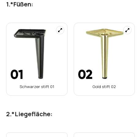
Konfigurieren
Wählen Sie die gewünschten Optionen aus und konfigurieren 
*
Füßen: