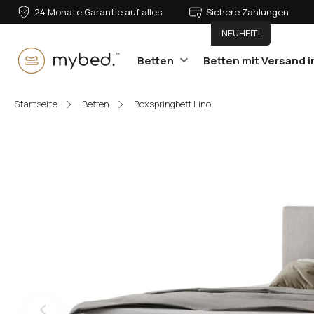
24 Monate Garantie auf alles
Sichere Zahlungen
NEUHEIT!
Betten
Betten mit Versand i
E-Mail:
Startseite
Betten
Boxspringbett Lino
Passwort:
Anmelden
Passwort vergessen?
Oder anmelden mit: