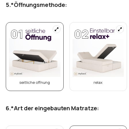
*
Kopfteilhöhe:
100cm
105cm
*
Öffnungsmethode: