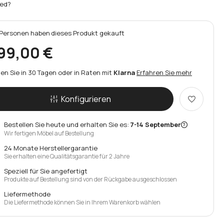
ed?
Personen
haben
dieses Produkt gekauft
99,00 €
en Sie in 30 Tagen oder in Raten mit
Klarna
Erfahren Sie mehr
Konfigurieren
Bestellen Sie heute und erhalten Sie es:
7-14 September
Wir fertigen Möbel auf Bestellung
24 Monate Herstellergarantie
Sie erhalten eine Qualitätsgarantie für 2 Jahre
Speziell für Sie angefertigt
Produkte auf Bestellung sind von der Rückgabe ausgeschlossen
Liefermethode
Die Liefermethode können Sie in Ihrem Warenkorb wählen