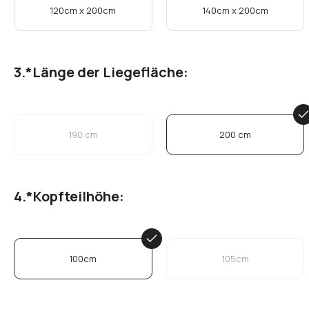
Schwarzer stift 01
Gold stift 02
*
Liegefläche:
120cm x 200cm
140cm x 200cm
*
Länge der Liegefläche:
190 cm
200 cm