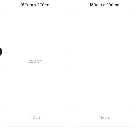
Silberner stift 03
Bein 04
160cm x 200cm
180cm x 200cm
220 cm