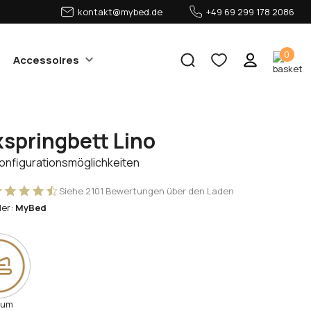
kontakt@mybed.de
+49 69 299 178 2086
0
Accessoires
springbett Lino
Konfigurationsmöglichkeiten
Siehe 2101 Bewertungen über den Laden
ler:
MyBed
rum