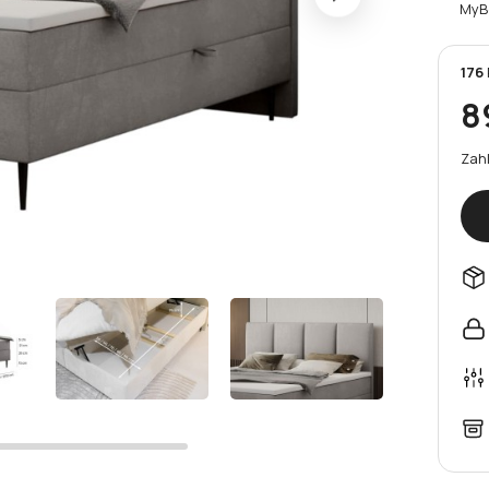
MyB
176
8
Zahl