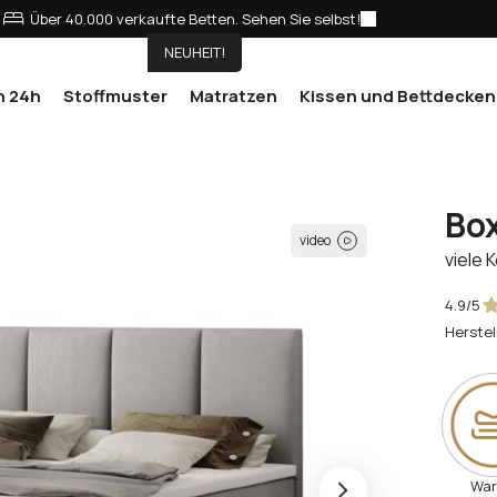
Über 40.000 verkaufte Betten. Sehen Sie selbst!
NEUHEIT!
n 24h
Stoffmuster
Matratzen
Kissen und Bettdecken
Box
video
viele 
4.9/5
Herstel
Wa