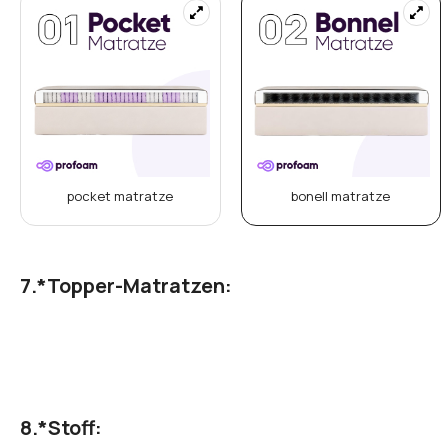
seitliche offnung
relax
*
Art der eingebauten Matratze:
pocket matratze
bonell matratze