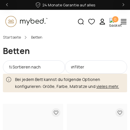
‹
›
24 Monate Garantie auf alles
0
Startseite
Betten
E-Mail:
Betten
Passwort:
Sortieren nach
Filter
Bei jedem Bett kannst du folgende Optionen
konfigurieren: Größe, Farbe, Matratze und
vieles mehr.
Anmelden
Passwort vergessen?