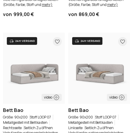
(Größe, Farbe, Stoff und
mehr)
(Größe, Farbe, Stoff und
mehr)
von
999,00 €
von
869,00 €
video
video
Bett Bao
Bett Bao
90x200
Stoff LOOP 07
90x200
Stoff LOOP 07
Metallgestell mit Bettkasten
Metallgestell mit Bettkasten
Rechtsseite
Seitlich Zu öFfnen
Linkseite
Seitlich Zu öFfnen
Viele Konfigurationsmöglichkeiten
Viele Konfigurationsmöglichkeiten