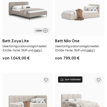
Oder anmelden mit:
Facebook
Google
video
Sie haben noch kein Konto?
Bett Zoya Lite
Bett Nilo One
Viele Konfigurationsmöglichkeiten
Viele Konfigurationsmöglichkeiten
Konto erstellen
(Größe, Farbe, Stoff und
mehr)
(Größe, Farbe, Stoff und
mehr)
von
1.049,00 €
von
799,00 €