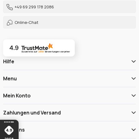
+49 69 299 178 2086
Online-Chat
4.9
Basierend auf
2958
Bewertungen
von jeher
Hilfe
Menu
Mein Konto
Zahlungen und Versand
Über uns
4.9
2958