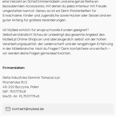
eine Vielzahl an Schlafzimmermöbeln und eine ganze Reihe an
bezaubernden Accessoires, mit denen du jedes Interieur mit Freude
umgestalten kannst. Genau so ist es! Denn Polsterbetten für
Erwachsene, Kinder und Jugendliche sowie Hocker oder Sessel sind ein
guter Anfang für größere Veränderungen.
Ist MyBed wirklich für anspruchsvolle Kunden geeignet?
Selbstverständlich! Schau dir unbedingt das gesamte Angebot des
MyBed.pl Online-Shops an und überzeuge dich selbst von der hohen
Verarbeitungsqualität, der Leidenschaft und der langjährigen Erfahrung
in der Möbelbranche. Hast du Fragen? Dann kontaktiere uns einfach –
wir werden deine Fragen gerne beantworten.
Firmendaten:
Delta Industries Dominik Tomaszczyk
Poznańska 15/2
46-220 Byczyna, Polen
NIP: 7511777348
MwSt.-Nr: PL7511777348
kontakt@mybed.de