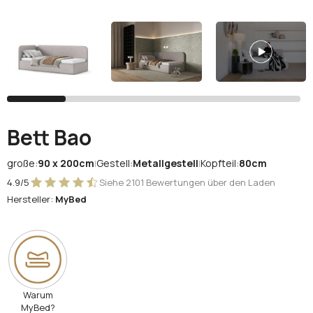
Facebook
Google
Sie haben noch kein Konto?
Konto erstellen
Bett Bao
große:
90 x 200cm
Gestell:
Metallgestell
Kopfteil:
80cm
|
|
4.9/5
Siehe 2101 Bewertungen über den Laden
Hersteller:
MyBed
Warum
MyBed?