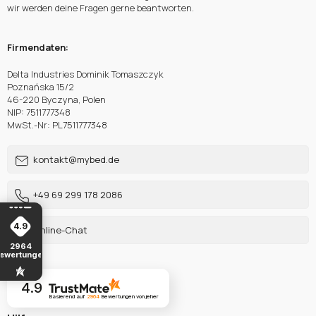
wir werden deine Fragen gerne beantworten.
Firmendaten:
Delta Industries Dominik Tomaszczyk
Poznańska 15/2
46-220 Byczyna, Polen
NIP: 7511777348
MwSt.-Nr: PL7511777348
kontakt@mybed.de
+49 69 299 178 2086
4.9
Online-Chat
2964
ewertungen
4.9
Basierend auf
2964
Bewertungen
von jeher