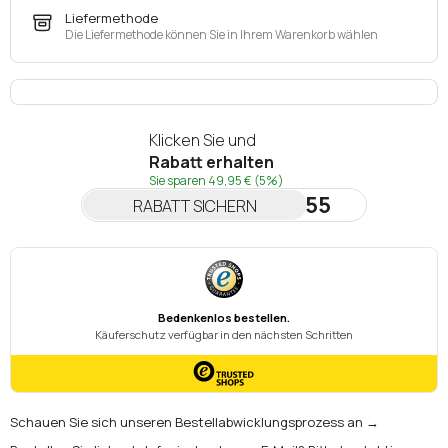
Liefermethode
Die Liefermethode können Sie in Ihrem Warenkorb wählen
Klicken Sie und
Rabatt erhalten
Sie sparen
49,95 €
(5%)
NEWSLETTER55
RABATT SICHERN
Schauen Sie sich unseren Bestellabwicklungsprozess an →