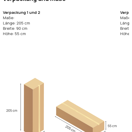
Verpackung 1 und 2
Verpa
Maße:
Maße:
Länge: 205 cm
Länge
Breite: 90 cm
Breite
Höhe: 55 cm
Höhe: