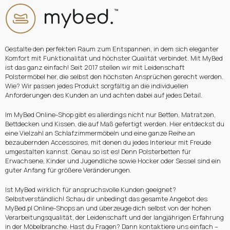
Gestalte den perfekten Raum zum Entspannen, in dem sich eleganter
Komfort mit Funktionalität und höchster Qualität verbindet. Mit MyBed
ist das ganz einfach! Seit 2017 stellen wir mit Leidenschaft
Polstermöbel her, die selbst den höchsten Ansprüchen gerecht werden.
Wie? Wir passen jedes Produkt sorgfältig an die individuellen
Anforderungen des Kunden an und achten dabei auf jedes Detail.
Im MyBed Online-Shop gibt es allerdings nicht nur Betten, Matratzen,
Bettdecken und Kissen, die auf Maß gefertigt werden. Hier entdeckst du
eine Vielzahl an Schlafzimmermöbeln und eine ganze Reihe an
bezaubernden Accessoires, mit denen du jedes Interieur mit Freude
umgestalten kannst. Genau so ist es! Denn Polsterbetten für
Erwachsene, Kinder und Jugendliche sowie Hocker oder Sessel sind ein
guter Anfang für größere Veränderungen.
Ist MyBed wirklich für anspruchsvolle Kunden geeignet?
Selbstverständlich! Schau dir unbedingt das gesamte Angebot des
MyBed.pl Online-Shops an und überzeuge dich selbst von der hohen
Verarbeitungsqualität, der Leidenschaft und der langjährigen Erfahrung
in der Möbelbranche. Hast du Fragen? Dann kontaktiere uns einfach –