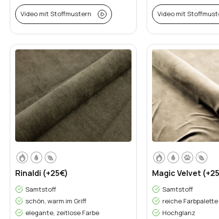
Video mit Stoffmustern
Video mit Stoffmust
Rinaldi (+25€)
Magic Velvet (+2
Samtstoff
Samtstoff
schön, warm im Griff
reiche Farbpalette
elegante, zeitlose Farbe
Hochglanz