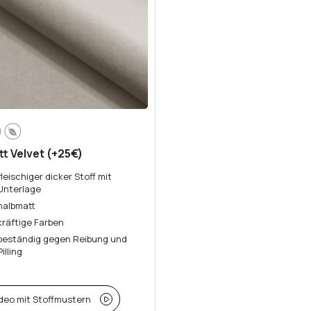
t Velvet (+25€)
fleischiger dicker Stoff mit
Unterlage
halbmatt
kräftige Farben
beständig gegen Reibung und
Pilling
deo mit Stoffmustern