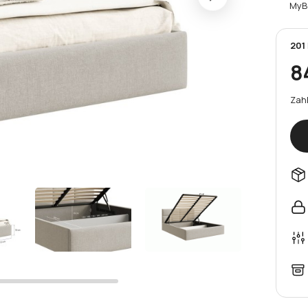
MyB
201
8
Zahl