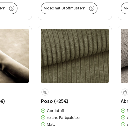
ern
Video mit Stoffmustern
Vi
5€)
Poso (+25€)
Ab
Cordstoff
reiche Farbpalette
Matt