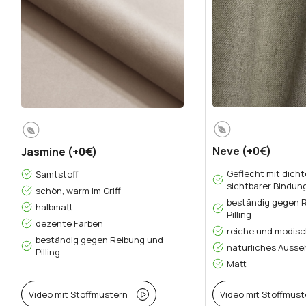
Neve (+0€)
Jasmine (+0€)
Geflecht mit dicht
Samtstoff
sichtbarer Bindun
schön, warm im Griff
beständig gegen 
halbmatt
Pilling
dezente Farben
reiche und modisc
beständig gegen Reibung und
natürliches Auss
Pilling
Matt
Video mit Stoffmustern
Video mit Stoffmust