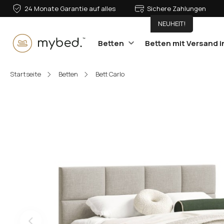
24 Monate Garantie auf alles
Sichere Zahlungen
NEUHEIT!
Betten
Betten mit Versand i
E-Mail:
Startseite
Betten
Bett Carlo
Passwort:
Anmelden
Passwort vergessen?
Oder anmelden mit: