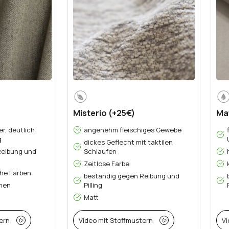
Misterio (+25€)
Mat
er, deutlich
angenehm fleischiges Gewebe
g
dickes Geflecht mit taktilen
Reibung und
Schlaufen
Zeitlose Farbe
he Farben
beständig gegen Reibung und
ehen
Pilling
Matt
ern
Video mit Stoffmustern
Vi