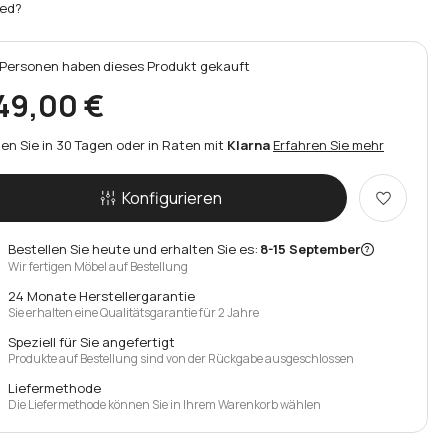
ed?
Personen
haben
dieses Produkt gekauft
49,00 €
en Sie in 30 Tagen oder in Raten mit
Klarna
Erfahren Sie mehr
Konfigurieren
Bestellen Sie heute und erhalten Sie es:
8-15 September
Wir fertigen Möbel auf Bestellung
24 Monate Herstellergarantie
Sie erhalten eine Qualitätsgarantie für 2 Jahre
Speziell für Sie angefertigt
Produkte auf Bestellung sind von der Rückgabe ausgeschlossen
Liefermethode
Die Liefermethode können Sie in Ihrem Warenkorb wählen