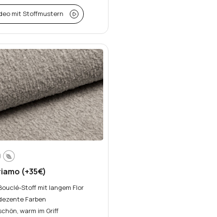
deo mit Stoffmustern
riamo (+35€)
Bouclé-Stoff mit langem Flor
dezente Farben
schön, warm im Griff