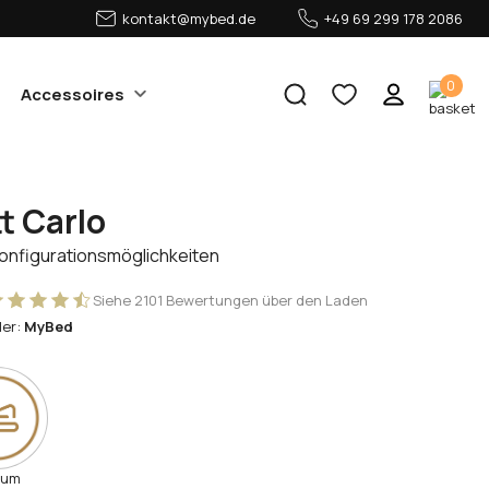
kontakt@mybed.de
+49 69 299 178 2086
0
Accessoires
t Carlo
Konfigurationsmöglichkeiten
Siehe 2101 Bewertungen über den Laden
ler:
MyBed
rum