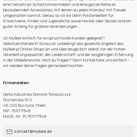
eine Vielzahl an Schlafzimmermöbeln und eine ganze Reihe an
bezaubernden Accessoires, mit denen du jedes Interieur mit Freude
umgestalten kannst. Genau so ist es! Denn Polsterbetten für
Erwachsene, Kinder und Jugendliche sowie Hocker oder Sessel sind ein
guter Anfang für größere Veränderungen.
Ist MyBed wirklich für anspruchsvolle Kunden geeignet?
Selbstverständlich! Schau dir unbedingt das gesamte Angebot des
MyBed.pl Online-Shops an und überzeuge dich selbst von der hohen
Verarbeitungsqualität, der Leidenschaft und der langjährigen Erfahrung
in der Möbelbranche. Hast du Fragen? Dann kontaktiere uns einfach –
wir werden deine Fragen gerne beantworten.
Firmendaten:
Delta Industries Dominik Tomaszczyk
Poznańska 15/2
46-220 Byczyna, Polen
NIP: 7511777348
MwSt.-Nr: PL7511777348
kontakt@mybed.de