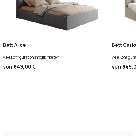
Bett Alice
Bett Carl
viele Konfigurationsmöglichkeiten
viele Konfigur
von
849,00 €
von
849,