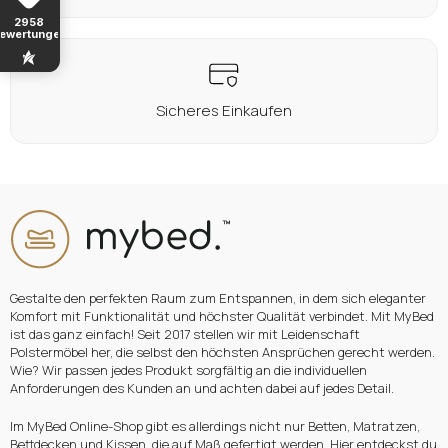
2958
ewertungen
Sicheres Einkaufen
Gestalte den perfekten Raum zum Entspannen, in dem sich eleganter
Komfort mit Funktionalität und höchster Qualität verbindet. Mit MyBed
ist das ganz einfach! Seit 2017 stellen wir mit Leidenschaft
Polstermöbel her, die selbst den höchsten Ansprüchen gerecht werden.
Wie? Wir passen jedes Produkt sorgfältig an die individuellen
Anforderungen des Kunden an und achten dabei auf jedes Detail.
Im MyBed Online-Shop gibt es allerdings nicht nur Betten, Matratzen,
Bettdecken und Kissen, die auf Maß gefertigt werden. Hier entdeckst du