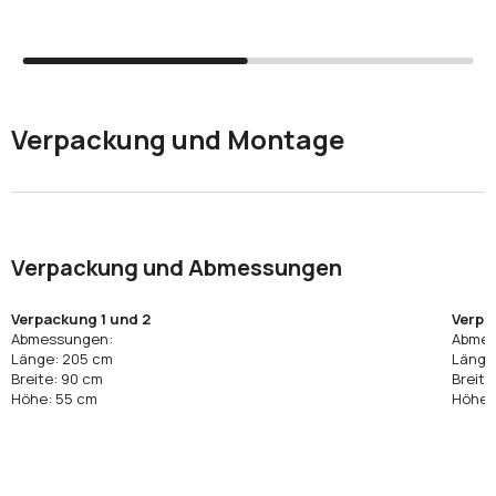
Verpackung und Montage
Verpackung und Abmessungen
Verpackung 1 und 2
Verpa
Abmessungen:
Abmes
Länge: 205 cm
Länge
Breite: 90 cm
Breite
Höhe: 55 cm
Höhe: