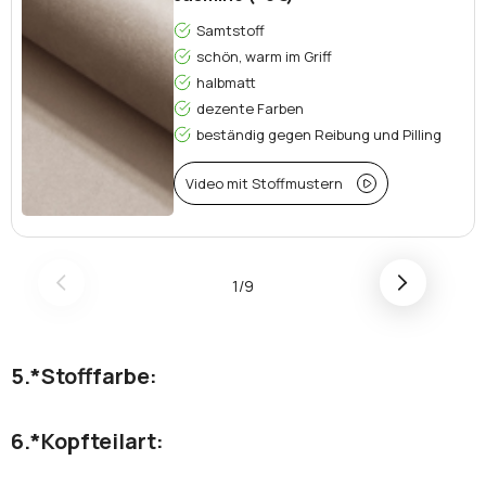
Samtstoff
schön, warm im Griff
halbmatt
dezente Farben
beständig gegen Reibung und Pilling
Video mit Stoffmustern
1/9
*
Stofffarbe:
*
Kopfteilart: