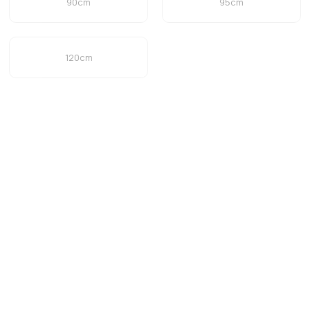
90cm
95cm
120cm