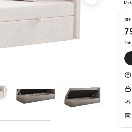
MyB
139
7
Zahl