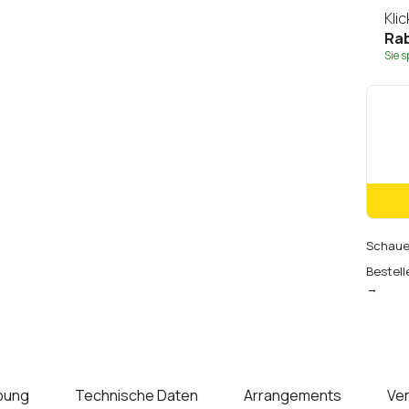
Kli
Rab
Sie 
Schauen
Bestell
→
bung
Technische Daten
Arrangements
Ve