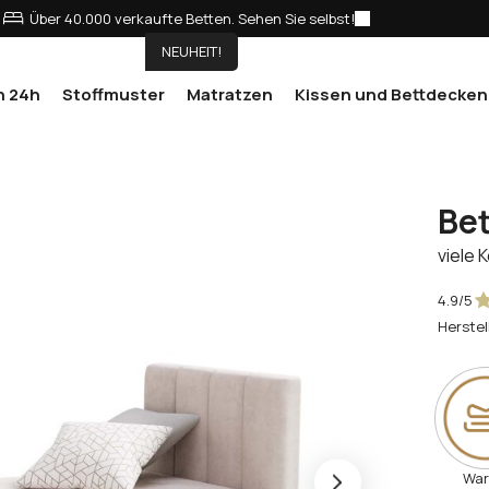
Über 40.000 verkaufte Betten. Sehen Sie selbst!
NEUHEIT!
n 24h
Stoffmuster
Matratzen
Kissen und Bettdecken
Bet
viele 
4.9/5
Herstel
Wa