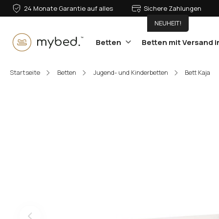
24 Monate Garantie auf alles
Sichere Zahlungen
NEUHEIT!
Betten
Betten mit Versand i
E-Mail:
Startseite
Betten
Jugend- und Kinderbetten
Bett Kaja
Passwort:
Anmelden
Passwort vergessen?
Oder anmelden mit: