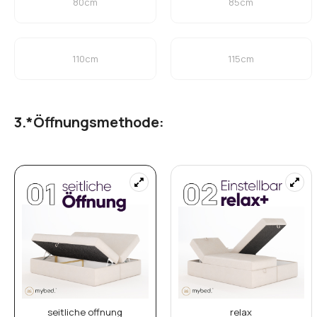
80cm
85cm
110cm
115cm
*
Öffnungsmethode:
seitliche offnung
relax