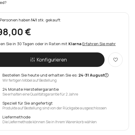
ed?
Personen
haben
141
stk.
gekauft
98,00 €
en Sie in 30 Tagen oder in Raten mit
Klarna
Erfahren Sie mehr
Konfigurieren
Bestellen Sie heute und erhalten Sie es:
24-31 August
Wir fertigen Möbel auf Bestellung
24 Monate Herstellergarantie
Sie erhalten eine Qualitätsgarantie für 2 Jahre
Speziell für Sie angefertigt
Produkte auf Bestellung sind von der Rückgabe ausgeschlossen
Liefermethode
Die Liefermethode können Sie in Ihrem Warenkorb wählen