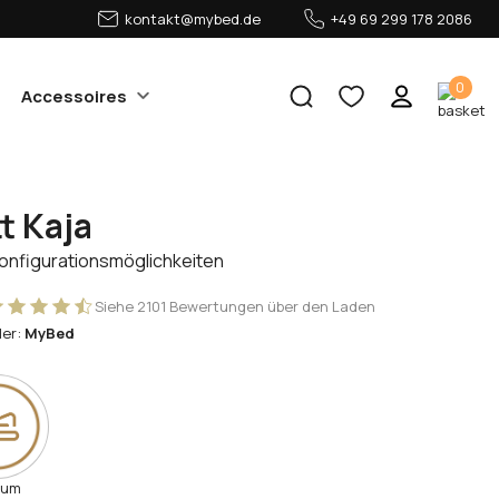
kontakt@mybed.de
+49 69 299 178 2086
0
Accessoires
t Kaja
Konfigurationsmöglichkeiten
Siehe 2101 Bewertungen über den Laden
ler:
MyBed
rum