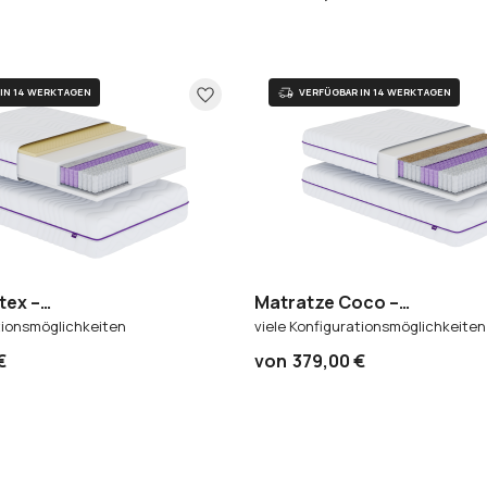
tex –
Matratze Coco –
erkernmatratze 7 Zonen
Taschenfederkernmatratz
tionsmöglichkeiten
viele Konfigurationsmöglichkeiten
€
von
379,00 €