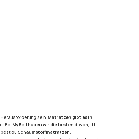
e Herausforderung sein.
Matratzen gibt es in
rd.
Bei MyBed haben wir die besten davon
, d.h.
indest du
Schaumstoffmatratzen,