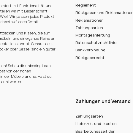
Reglement
omfort mit Funktionalität und
tellen wir mit Leidenschaft
Rückgaben und Reklamatione
 Wie? Wir passen jedes Produkt
Reklamationen
abei auf jedes Detail.
Zahlungsarten
ttdecken und Kissen, die auf
Montageanleitung
rmöbeln und eine ganze Reihe an
Datenschutzrichtlinie
estalten kannst. Genau so ist
cker oder Sessel sind ein guter
Bankverbindung
Rückgaberecht
ich! Schau dir unbedingt das
bst von der hohen
 in der Möbelbranche. Hast du
 beantworten.
Zahlungen und Versand
Zahlungsarten
Lieferzeit und -kosten
Bearbeitungszeit der