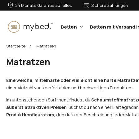
24 Monate Garantie auf alles
Sichere Zahlungen
Betten
Betten mit Versand i
E-Mail:
Startseite
Matratzen
Matratzen
Passwort:
Eine weiche, mittelharte oder vielleicht eine harte Matratze
einer Vielzahl von komfortablen und hochwertigen Produkten.
Im untenstehenden Sortiment findest du
Schaumstoffmatratze
Anmelden
äußerst attraktiven Preisen
. Suchst du nach einer Härtegrada
Produktkonfigurators
, den du in der Beschreibung jeder Matra
Passwort vergessen?