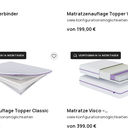
erbinder
Matratzenauflage Topper 
viele Konfigurationsmöglichkeiten
von
199,00 €
flage Topper Classic
Matratze Visco –
Taschenfederkernmatratz
tionsmöglichkeiten
viele Konfigurationsmöglichkeiten
€
von
399,00 €