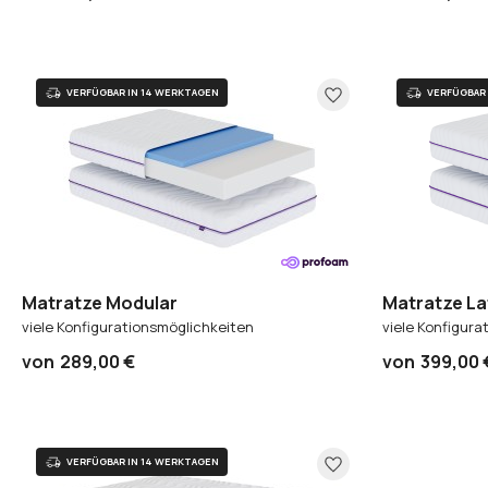
Matratze Modular
Matratze La
Taschenfed
viele Konfigurationsmöglichkeiten
viele Konfigura
von
289,00 €
von
399,00 