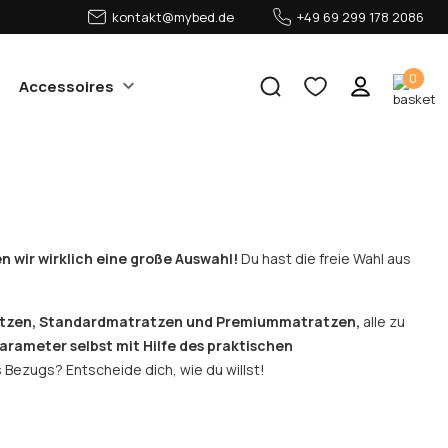
kontakt@mybed.de
+49 69 299 178 2086
0
Accessoires
n wir wirklich eine große Auswahl!
Du hast die freie Wahl aus
atzen, Standardmatratzen und Premiummatratzen,
alle zu
Parameter selbst mit Hilfe des praktischen
 Bezugs? Entscheide dich, wie du willst!