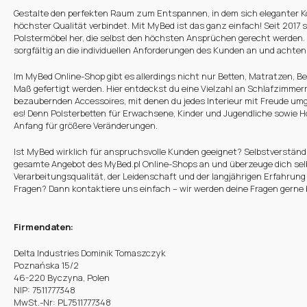
Gestalte den perfekten Raum zum Entspannen, in dem sich eleganter K
höchster Qualität verbindet. Mit MyBed ist das ganz einfach! Seit 2017 s
Polstermöbel her, die selbst den höchsten Ansprüchen gerecht werden.
sorgfältig an die individuellen Anforderungen des Kunden an und achten d
Im MyBed Online-Shop gibt es allerdings nicht nur Betten, Matratzen, Be
Maß gefertigt werden. Hier entdeckst du eine Vielzahl an Schlafzimme
bezaubernden Accessoires, mit denen du jedes Interieur mit Freude umg
es! Denn Polsterbetten für Erwachsene, Kinder und Jugendliche sowie Ho
Anfang für größere Veränderungen.
Ist MyBed wirklich für anspruchsvolle Kunden geeignet? Selbstverständl
gesamte Angebot des MyBed.pl Online-Shops an und überzeuge dich sel
Verarbeitungsqualität, der Leidenschaft und der langjährigen Erfahrung
Fragen? Dann kontaktiere uns einfach – wir werden deine Fragen gerne
Firmendaten:
Delta Industries Dominik Tomaszczyk
Poznańska 15/2
46-220 Byczyna, Polen
NIP: 7511777348
MwSt.-Nr: PL7511777348