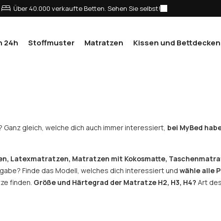
Über 40.000 verkaufte Betten. Sehen Sie selbst!
n 24h
Stoffmuster
Matratzen
Kissen und Bettdecken
? Ganz gleich, welche dich auch immer interessiert,
bei MyBed habe
n, Latexmatratzen, Matratzen mit Kokosmatte, Taschenmatr
ngabe? Finde das Modell, welches dich interessiert und
wähle alle 
tze finden.
Größe und Härtegrad der Matratze H2, H3, H4?
Art des