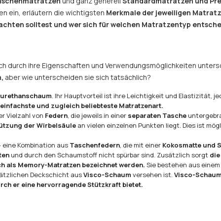
Taschenmatratzen
und ganz generell
Standardmatratzen und P
n ein, erläutern die wichtigsten
Merkmale der jeweiligen Matrat
 achten solltest und wer sich für welchen Matratzentyp entschei
ich durch ihre Eigenschaften und Verwendungsmöglichkeiten untersc
,
aber wie unterscheiden sie sich tatsächlich?
lyurethanschaum
. Ihr Hauptvorteil ist ihre Leichtigkeit und Elastizität,
e einfachste und zugleich beliebteste Matratzenart.
er Vielzahl von
Federn
, die jeweils in einer
separaten Tasche
untergebra
ützung der Wirbelsäule
an vielen einzelnen Punkten liegt. Dies ist mögl
 eine Kombination aus
Taschenfedern
, die mit einer
Kokosmatte und 
ten
und durch den Schaumstoff nicht spürbar sind. Zusätzlich sorgt
die
ch als Memory-Matratzen bezeichnet werden.
Sie bestehen aus eine
sätzlichen Deckschicht aus
Visco-Schaum
versehen ist.
Visco-Schaum 
ch er eine hervorragende Stützkraft bietet.