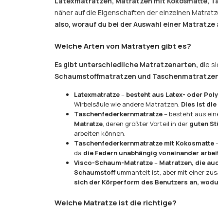
Latexmatratzen, Matratzen mit Kokosmatte, 
näher auf die Eigenschaften der einzelnen Matratze
also, worauf du bei der Auswahl einer Matratze
Welche Arten von Matratyen gibt es?
Es gibt unterschiedliche Matratzenarten, d
ie s
Schaumstoffmatratzen und Taschenmatratzen
Latexmatratze
–
besteht aus Latex- oder Po
Wirbelsäule wie andere Matratzen.
Dies ist di
Taschenfederkernmatratze
– besteht aus ein
Matratze
, deren größter Vorteil in der
guten St
arbeiten können.
Taschenfederkernmatratze mit Kokosmatte
–
da
die Federn unabhängig voneinander arbei
Visco-Schaum-Matratze
–
Matratzen, die au
Schaumstoff
ummantelt ist, aber mit einer zu
sich der Körperform des Benutzers an, wodur
Welche Matratze ist die richtige?