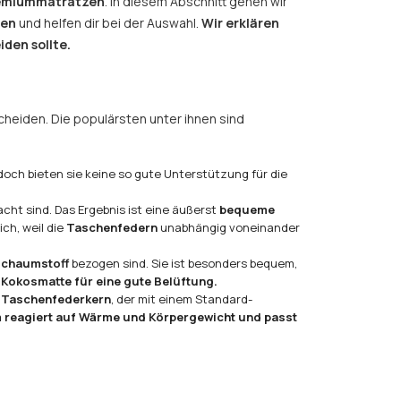
remiummatratzen
. In diesem Abschnitt gehen wir
zen
und helfen dir bei der Auswahl.
Wir erklären
den sollte.
heiden. Die populärsten unter ihnen sind
 jedoch bieten sie keine so gute Unterstützung für die
cht sind. Das Ergebnis ist eine äußerst
bequeme
ich, weil die
Taschenfedern
unabhängig voneinander
Schaumstoff
bezogen sind. Sie ist besonders bequem,
 Kokosmatte für eine gute Belüftung.
m
Taschenfederkern
, der mit einem Standard-
reagiert auf Wärme und Körpergewicht und passt