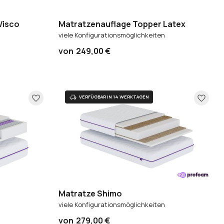
Visco
Matratzenauflage Topper Latex
viele Konfigurationsmöglichkeiten
von
249,00 €
Matratze Shimo
e 7 Zonen
viele Konfigurationsmöglichkeiten
von
279,00 €