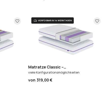
Matratze Classic –
e 7 Zonen
Taschenfederkernmatratze 7 Zonen
viele Konfigurationsmöglichkeiten
von
319,00 €