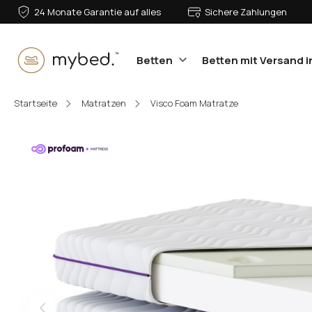
24 Monate Garantie auf alles
Sichere Zahlungen
Betten
Betten mit Versand i
E-Mail:
Startseite
Matratzen
Visco Foam Matratze
Passwort:
Anmelden
Passwort vergessen?
Oder anmelden mit: