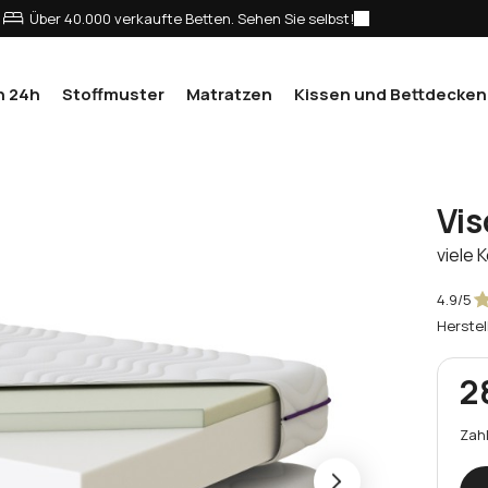
Über 40.000 verkaufte Betten. Sehen Sie selbst!
n 24h
Stoffmuster
Matratzen
Kissen und Bettdecken
Vi
viele 
4.9/5
Herstel
2
Zahl