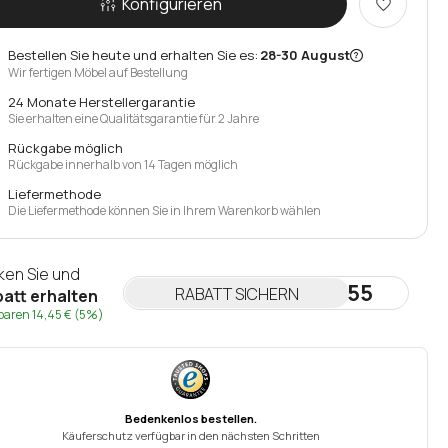
Konfigurieren
Bestellen Sie heute und erhalten Sie es:
28-30 August
Wir fertigen Möbel auf Bestellung
24 Monate Herstellergarantie
Sie erhalten eine Qualitätsgarantie für 2 Jahre
Rückgabe möglich
Rückgabe innerhalb von 14 Tagen möglich
Liefermethode
Die Liefermethode können Sie in Ihrem Warenkorb wählen
cken Sie und
NEWSLETTER55
RABATT SICHERN
att erhalten
sparen
14,45 €
(5%)