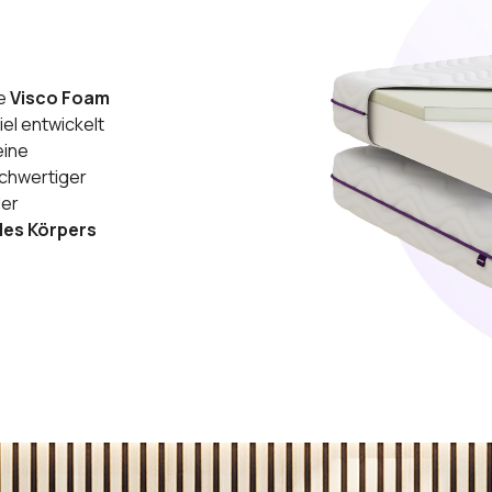
te
Visco Foam
el entwickelt
eine
ochwertiger
der
des Körpers