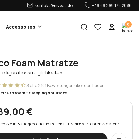
kontakt@mybed.de
+49 69 299 178 2086
0
Accessoires
sco Foam Matratze
Konfigurationsmöglichkeiten
Siehe 2101 Bewertungen über den Laden
ler:
Profoam - Sleeping solutions
89,00 €
en Sie in 30 Tagen oder in Raten mit
Klarna
Erfahren Sie mehr