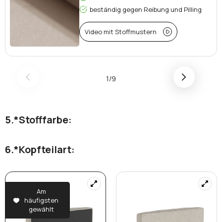
beständig gegen Reibung und Pilling
Video mit Stoffmustern
1/9
*
Stofffarbe:
*
Kopfteilart:
Am
häufigsten
gewählt