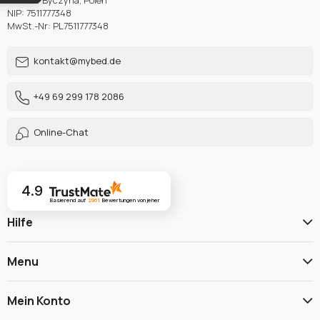
46-220 Byczyna, Polen
NIP: 7511777348
MwSt.-Nr: PL7511777348
kontakt@mybed.de
+49 69 299 178 2086
Online-Chat
4.9
Basierend auf
2961
Bewertungen
von jeher
Hilfe
Menu
Mein Konto