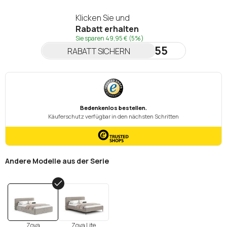
Klicken Sie und
Rabatt erhalten
Sie sparen
49,95 €
(5%)
NEWSLETTER55
RABATT SICHERN
Andere Modelle aus der Serie
Zoya
Zoya Lite