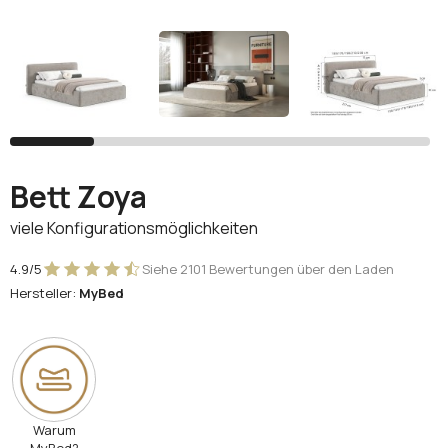
Facebook
Google
Sie haben noch kein Konto?
Konto erstellen
Bett Zoya
viele Konfigurationsmöglichkeiten
4.9/5
Siehe 2101 Bewertungen über den Laden
Hersteller:
MyBed
Warum
MyBed?