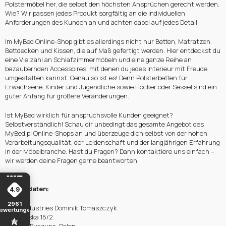
Polstermöbel her, die selbst den höchsten Ansprüchen gerecht werden.
Wie? Wir passen jedes Produkt sorgfältig an die individuellen
Anforderungen des Kunden an und achten dabei auf jedes Detail.
Im MyBed Online-Shop gibt es allerdings nicht nur Betten, Matratzen,
Bettdecken und Kissen, die auf Maß gefertigt werden. Hier entdeckst du
eine Vielzahl an Schlafzimmermöbeln und eine ganze Reihe an
bezaubernden Accessoires, mit denen du jedes Interieur mit Freude
umgestalten kannst. Genau so ist es! Denn Polsterbetten für
Erwachsene, Kinder und Jugendliche sowie Hocker oder Sessel sind ein
guter Anfang für größere Veränderungen.
Ist MyBed wirklich für anspruchsvolle Kunden geeignet?
Selbstverständlich! Schau dir unbedingt das gesamte Angebot des
MyBed.pl Online-Shops an und überzeuge dich selbst von der hohen
Verarbeitungsqualität, der Leidenschaft und der langjährigen Erfahrung
in der Möbelbranche. Hast du Fragen? Dann kontaktiere uns einfach –
wir werden deine Fragen gerne beantworten.
Firmendaten:
4.9
2961
Delta Industries Dominik Tomaszczyk
ewertungen
Poznańska 15/2