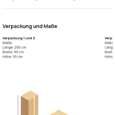
Verpackung und Maße
Verpackung 1 und 2
Verpa
Maße:
Maße:
Länge: 205 cm
Länge
Breite: 90 cm
Breite
Höhe: 55 cm
Höhe: