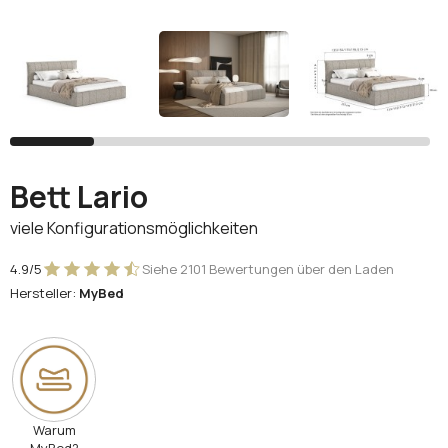
Facebook
Google
Sie haben noch kein Konto?
Konto erstellen
Bett Lario
viele Konfigurationsmöglichkeiten
4.9/5
Siehe 2101 Bewertungen über den Laden
Hersteller:
MyBed
Warum
MyBed?