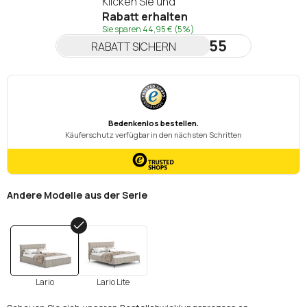
Klicken Sie und
Rabatt erhalten
Sie sparen
44,95 €
(5%)
NEWSLETTER55
RABATT SICHERN
Andere Modelle aus der Serie
Lario
Lario Lite