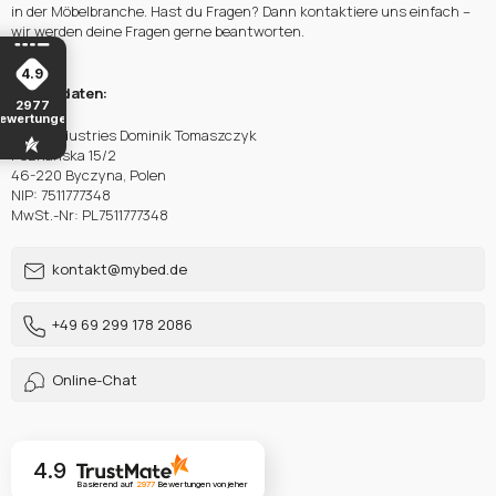
in der Möbelbranche. Hast du Fragen? Dann kontaktiere uns einfach –
wir werden deine Fragen gerne beantworten.
4.9
Firmendaten:
2977
ewertungen
Delta Industries Dominik Tomaszczyk
Poznańska 15/2
46-220 Byczyna, Polen
NIP: 7511777348
MwSt.-Nr: PL7511777348
kontakt@mybed.de
+49 69 299 178 2086
Online-Chat
4.9
Basierend auf
2977
Bewertungen
von jeher