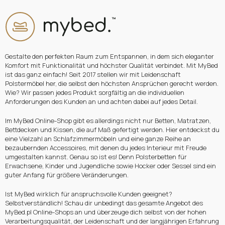
Gestalte den perfekten Raum zum Entspannen, in dem sich eleganter
Komfort mit Funktionalität und höchster Qualität verbindet. Mit MyBed
ist das ganz einfach! Seit 2017 stellen wir mit Leidenschaft
Polstermöbel her, die selbst den höchsten Ansprüchen gerecht werden.
Wie? Wir passen jedes Produkt sorgfältig an die individuellen
Anforderungen des Kunden an und achten dabei auf jedes Detail.
Im MyBed Online-Shop gibt es allerdings nicht nur Betten, Matratzen,
Bettdecken und Kissen, die auf Maß gefertigt werden. Hier entdeckst du
eine Vielzahl an Schlafzimmermöbeln und eine ganze Reihe an
bezaubernden Accessoires, mit denen du jedes Interieur mit Freude
umgestalten kannst. Genau so ist es! Denn Polsterbetten für
Erwachsene, Kinder und Jugendliche sowie Hocker oder Sessel sind ein
guter Anfang für größere Veränderungen.
Ist MyBed wirklich für anspruchsvolle Kunden geeignet?
Selbstverständlich! Schau dir unbedingt das gesamte Angebot des
MyBed.pl Online-Shops an und überzeuge dich selbst von der hohen
Verarbeitungsqualität, der Leidenschaft und der langjährigen Erfahrung