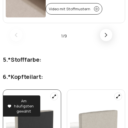
Video mit Stoffmustern
1/9
*
Stofffarbe:
*
Kopfteilart:
Am
häufigsten
gewählt