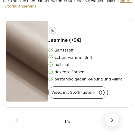
Sie sind sich nicht sicher, welches Material Sie wählen sollen?
Video-
Tutorial ansehen!
Jasmine (+0€)
Samtstoff
schön, warm im Griff
halbmatt
dezente Farben
beständig gegen Reibung und Pilling
Video mit Stoffmustern
1/9