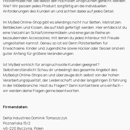
Polstermöbel her, die selbst den höchsten Ansprüchen gerecht werden.
Wie? Wir passen jedes Produkt sorgfältig an die individuellen
Anforderungen des Kunden an und achten dabei auf jedes Detail.
Im MyBed Online-Shop gibt es allerdings nicht nur Betten, Matratzen,
Bettdecken und Kissen, die auf Maß gefertigt werden. Hier entdeckst du
eine Vielzahl an Schlafzimmermöbeln und eine ganze Reihe an
bezaubernden Accessoires, mit denen du jedes Interieur mit Freude
umgestalten kannst. Genau so ist es! Denn Polsterbetten für
Erwachsene, Kinder und Jugendliche sowie Hocker oder Sessel sind ein
guter Anfang für größere Veränderungen.
Ist MyBed wirklich für anspruchsvolle Kunden geeignet?
Selbstverständlich! Schau dir unbedingt das gesamte Angebot des
MyBed.pl Online-Shops an und überzeuge dich selbst von der hohen
Verarbeitungsqualität, der Leidenschaft und der langjährigen Erfahrung
in der Möbelbranche. Hast du Fragen? Dann kontaktiere uns einfach –
wir werden deine Fragen gerne beantworten.
Firmendaten:
Delta Industries Dominik Tomaszczyk
Poznańska 15/2
46-220 Byczyna, Polen