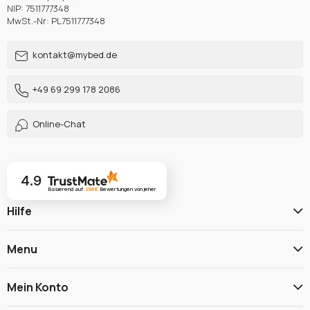
NIP: 7511777348
MwSt.-Nr: PL7511777348
kontakt@mybed.de
+49 69 299 178 2086
Online-Chat
4.9
Basierend auf
2968
Bewertungen
von jeher
Hilfe
Menu
Mein Konto