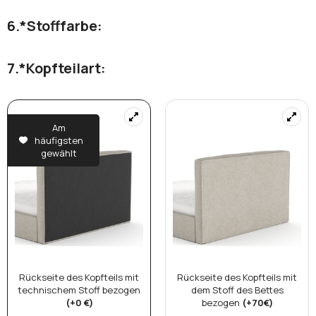
*
Stofffarbe:
*
Kopfteilart:
Am
häufigsten
gewählt
Rückseite des Kopfteils mit
Rückseite des Kopfteils mit
technischem Stoff bezogen
dem Stoff des Bettes
(+0 €)
bezogen
(+70€)