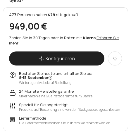
MyBed?
477
Personen
haben
479
stk.
gekauft
949,00 €
Zahlen Sie in 30 Tagen oder in Raten mit
Klarna
Erfahren Sie
mehr
Konfigurieren
Bestellen Sie heute und erhalten Sie es:
8-15 September
Wir fertigen Möbel auf Bestellung
24 Monate Herstellergarantie
Sie erhalten eine Qualitätsgarantie für 2 Jahre
Speziell für Sie angefertigt
Produkte auf Bestellung sind von der Rückgabe ausgeschlossen
Liefermethode
Die Liefermethode können Sie in Ihrem Warenkorb wählen