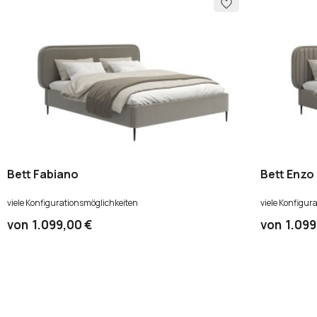
Bett Fabiano
Bett Enzo
viele Konfigurationsmöglichkeiten
viele Konfigur
von
1.099,00 €
von
1.099