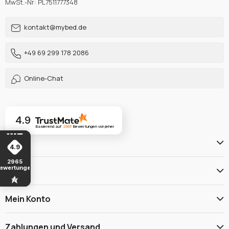
MwSt.-Nr: PL7511777348
kontakt@mybed.de
+49 69 299 178 2086
Online-Chat
4.9
Basierend auf
2965
Bewertungen
von jeher
Hilfe
4.9
2965
ewertungen
Menu
Mein Konto
Zahlungen und Versand