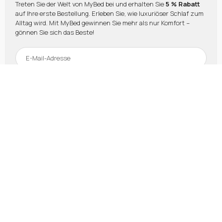
Treten Sie der Welt von MyBed bei und erhalten Sie
5 % Rabatt
auf Ihre erste Bestellung. Erleben Sie, wie luxuriöser Schlaf zum
Alltag wird. Mit MyBed gewinnen Sie mehr als nur Komfort –
gönnen Sie sich das Beste!
Rabatt sichern
Zahlungen und Raten werden abgewickelt von:
Käuferschutz: