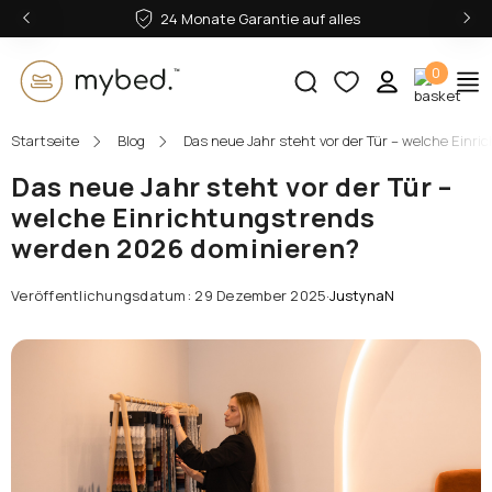
‹
›
24 Monate Garantie auf alles
0
Startseite
Blog
Das neue Jahr steht vor der Tür – welche Ein
E-Mail:
Das neue Jahr steht vor der Tür –
welche Einrichtungstrends
werden 2026 dominieren?
Passwort:
Veröffentlichungsdatum: 29 Dezember 2025
·
JustynaN
Anmelden
Passwort vergessen?