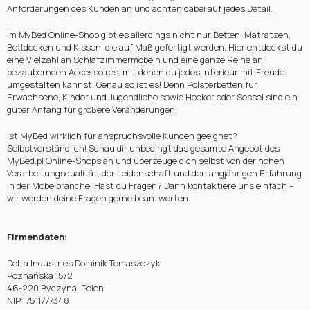
Anforderungen des Kunden an und achten dabei auf jedes Detail.
Im MyBed Online-Shop gibt es allerdings nicht nur Betten, Matratzen,
Bettdecken und Kissen, die auf Maß gefertigt werden. Hier entdeckst du
eine Vielzahl an Schlafzimmermöbeln und eine ganze Reihe an
bezaubernden Accessoires, mit denen du jedes Interieur mit Freude
umgestalten kannst. Genau so ist es! Denn Polsterbetten für
Erwachsene, Kinder und Jugendliche sowie Hocker oder Sessel sind ein
guter Anfang für größere Veränderungen.
Ist MyBed wirklich für anspruchsvolle Kunden geeignet?
Selbstverständlich! Schau dir unbedingt das gesamte Angebot des
MyBed.pl Online-Shops an und überzeuge dich selbst von der hohen
Verarbeitungsqualität, der Leidenschaft und der langjährigen Erfahrung
in der Möbelbranche. Hast du Fragen? Dann kontaktiere uns einfach –
wir werden deine Fragen gerne beantworten.
Firmendaten:
Delta Industries Dominik Tomaszczyk
Poznańska 15/2
46-220 Byczyna, Polen
NIP: 7511777348