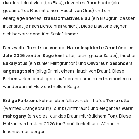
dunkles, leicht violettes Blau), dezentes
Rauchjade
(ein
gedämpftes Blau mit einem Hauch von Grau) und ein
energiegeladenes,
transformatives Blau
(ein Blaugrün, dessen
Intensität je nach Lichteinfall variiert). Diese Blautöne eignen
sich hervorragend fürs Schlafzimmer.
Der zweite Trend sind
von der Natur inspirierte Grüntöne. Im
Jahr 2026
werden
Sage
(ein heller, leicht grauer Salbei), frischer
Eukalyptus
(ein kühler Mintgrünton) und
Olivbraun besonders
angesagt sein
(olivgrün mit einem Hauch von Braun). Diese
Farben wirken beruhigend auf den Innenraum und harmonieren
wunderbar mit Holz und hellem Beige.
Erdige Farbtöne
kehren ebenfalls zurück – tiefes
Terrakotta
(warmes Orangebraun),
Zimt
(Zimtbraun) und elegantes
warm
mahogany
(ein edles, dunkles Braun mit rötlichem Ton). Diese
Holzart wird im Jahr 2026 für Gemütlichkeit und Wärme in
Innenräumen sorgen.