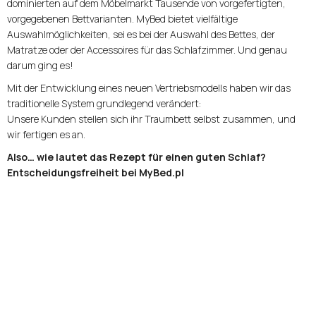
dominierten auf dem Möbelmarkt Tausende von vorgefertigten,
Oder anmelden mit:
vorgegebenen Bettvarianten. MyBed bietet vielfältige
Auswahlmöglichkeiten, sei es bei der Auswahl des Bettes, der
Matratze oder der Accessoires für das Schlafzimmer. Und genau
Facebook
Google
darum ging es!
Mit der Entwicklung eines neuen Vertriebsmodells haben wir das
Sie haben noch kein Konto?
traditionelle System grundlegend verändert:
Unsere Kunden stellen sich ihr Traumbett selbst zusammen, und
wir fertigen es an.
Konto erstellen
Also… wie lautet das Rezept für einen guten Schlaf?
Entscheidungsfreiheit bei MyBed.pl