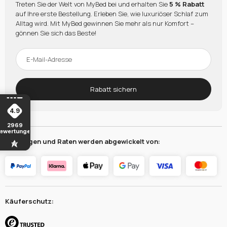
Treten Sie der Welt von MyBed bei und erhalten Sie
5 % Rabatt
auf Ihre erste Bestellung. Erleben Sie, wie luxuriöser Schlaf zum
Alltag wird. Mit MyBed gewinnen Sie mehr als nur Komfort –
gönnen Sie sich das Beste!
Rabatt sichern
4.9
2969
ewertungen
Zahlungen und Raten werden abgewickelt von:
Käuferschutz: