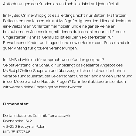
Anforderungen des Kunden an und achten dabei auf jedes Detail.
Im MyBed Online-Shop gibt es allerdings nicht nur Betten, Matratzen,
Bettdecken und Kissen, die auf Maß gefertigt werden. Hier entdeckst du
eine Vielzahl an Schlafzimmermöbeln und eine ganze Reihe an
bezaubernden Accessoires, mit denen du jedes Interieur mit Freude
umgestalten kannst. Genau so ist es! Denn Polsterbetten für
Erwachsene, Kinder und Jugendliche sowie Hocker oder Sessel sind ein
guter Anfang für größere Veränderungen.
Ist MyBed wirklich für anspruchsvolle Kunden geeignet?
Selbstverständlich! Schau dir unbedingt das gesamte Angebot des
MyBed.pl Online-Shops an und überzeuge dich selbst von der hohen
Verarbeitungsqualität, der Leidenschaft und der langjährigen Erfahrung
in der Möbelbranche. Hast du Fragen? Dann kontaktiere uns einfach –
wir werden deine Fragen gerne beantworten.
Firmendaten:
Delta Industries Dominik Tomaszczyk
Poznańska 15/2
46-220 Byczyna, Polen
NIP: 7511777348