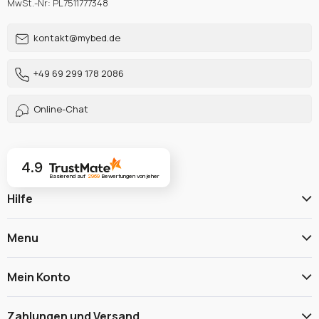
MwSt.-Nr: PL7511777348
kontakt@mybed.de
+49 69 299 178 2086
Online-Chat
4.9
Basierend auf
2969
Bewertungen
von jeher
Hilfe
Menu
Mein Konto
Zahlungen und Versand