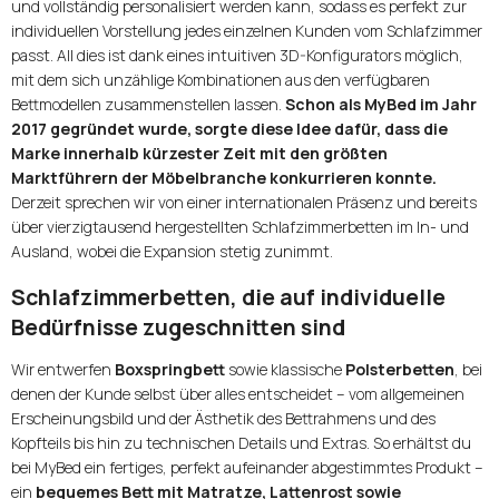
und vollständig personalisiert werden kann, sodass es perfekt zur
individuellen Vorstellung jedes einzelnen Kunden vom Schlafzimmer
passt. All dies ist dank eines intuitiven 3D-Konfigurators möglich,
mit dem sich unzählige Kombinationen aus den verfügbaren
Bettmodellen zusammenstellen lassen.
Schon als MyBed im Jahr
2017 gegründet wurde, sorgte diese Idee dafür, dass die
Marke innerhalb kürzester Zeit mit den größten
Marktführern der Möbelbranche konkurrieren konnte.
Derzeit sprechen wir von einer internationalen Präsenz und bereits
über vierzigtausend hergestellten Schlafzimmerbetten im In- und
Ausland, wobei die Expansion stetig zunimmt.
Schlafzimmerbetten, die auf individuelle
Bedürfnisse zugeschnitten sind
Wir entwerfen
Boxspringbett
sowie klassische
Polsterbetten
, bei
denen der Kunde selbst über alles entscheidet – vom allgemeinen
Erscheinungsbild und der Ästhetik des Bettrahmens und des
Kopfteils bis hin zu technischen Details und Extras. So erhältst du
bei MyBed ein fertiges, perfekt aufeinander abgestimmtes Produkt –
ein
bequemes Bett mit Matratze, Lattenrost sowie