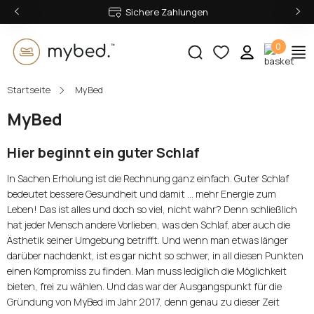
‹
›
Sichere Zahlungen
0
Startseite
MyBed
E-Mail:
MyBed
Hier beginnt ein guter Schlaf
Passwort:
In Sachen Erholung ist die Rechnung ganz einfach. Guter Schlaf
bedeutet bessere Gesundheit und damit … mehr Energie zum
Leben! Das ist alles und doch so viel, nicht wahr? Denn schließlich
hat jeder Mensch andere Vorlieben, was den Schlaf, aber auch die
Anmelden
Ästhetik seiner Umgebung betrifft. Und wenn man etwas länger
darüber nachdenkt, ist es gar nicht so schwer, in all diesen Punkten
Passwort vergessen?
einen Kompromiss zu finden. Man muss lediglich die Möglichkeit
bieten, frei zu wählen. Und das war der Ausgangspunkt für die
Gründung von MyBed im Jahr 2017, denn genau zu dieser Zeit